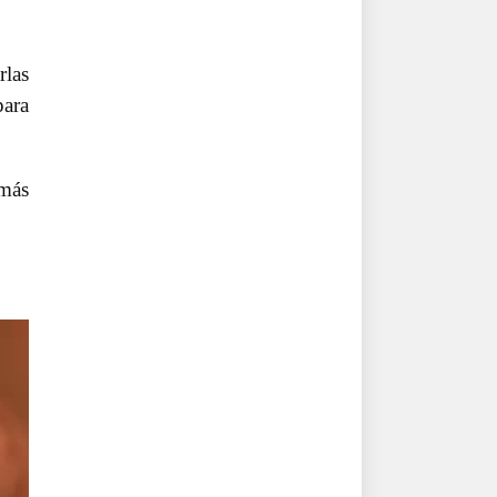
rlas
para
 más