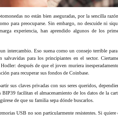
ptomonedas no están bien aseguradas, por la sencilla razó
omo para preocuparse. Sin embargo, no descuide ni siqu
marga experiencia, han aprendido algunos de los prim
 un intercambio. Eso suena como un consejo terrible para
 salvavidas para los principiantes en el sector. Ciertam
 Hodler: después de que el joven muriera inesperadamente
unción para recuperar sus fondos de Coinbase.
rtir sus claves privadas con sus seres queridos, dependi
s BIP39 facilitan el almacenamiento de los datos de la cart
egúrese de que su familia sepa dónde buscarlos.
morias USB no son particularmente resistentes. Si quiere