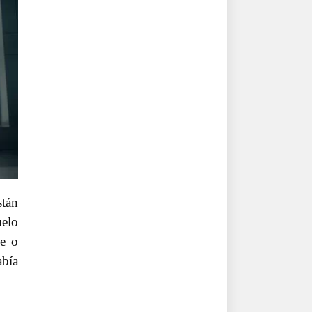
stán
uelo
se o
abía