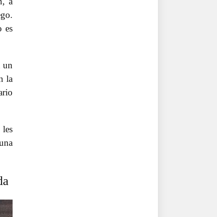
n, a
ego.
o es
n un
n la
ario
 les
 una
da