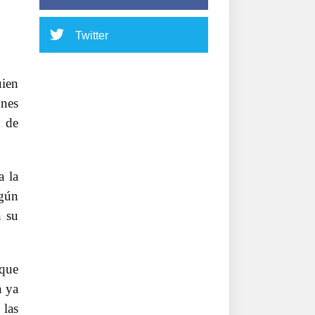
Twitter
uien
ones
a de
a la
lgún
n su
 que
n ya
 las