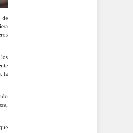
n de
iera
eros
 los
ente
, la
endo
era,
 que