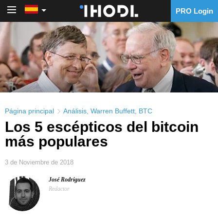
PRO Login
PRO Login
Página principal
Análisis
,
Warren Buffett
,
BTC
Los 5 escépticos del bitcoin
más populares
3 de Noviembre de 2018
José Rodríguez
Redactor