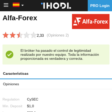
PRO Login
PRO Login
Alfa-Forex
(Opiniones 2)
2,33
El bróker ha pasado el control de legitimidad
realizado por nuestro equipo. Toda la información
proporcionada es verdadera y correcta.
Características
Opiniones
Regulation
CySEC
Min. Deposit
$1,0