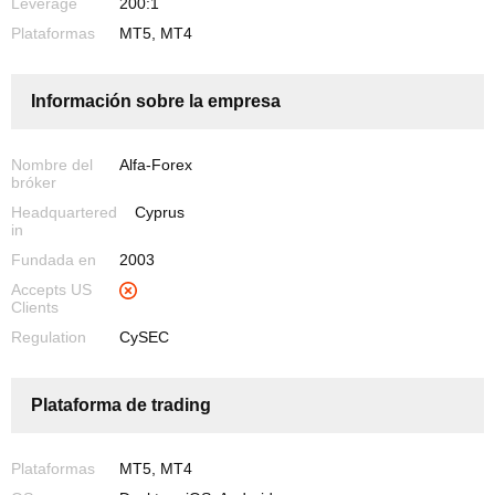
Leverage
200:1
Plataformas
MT5, MT4
Información sobre la empresa
Nombre del
Alfa-Forex
bróker
Headquartered
Cyprus
in
Fundada en
2003
Accepts US
Clients
Regulation
CySEC
Plataforma de trading
Plataformas
MT5, MT4