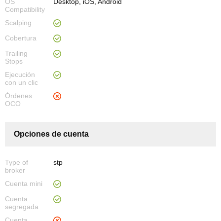
OS
Desktop, iOS, Android
Compatibility
Scalping
Cobertura
Trailing
Stops
Ejecución
con un clic
Órdenes
OCO
Opciones de cuenta
Type of
stp
broker
Cuenta mini
Cuenta
segregada
Cuenta