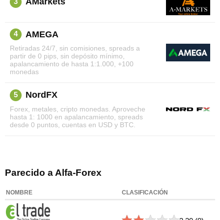
AMarkets
3
AMEGA
4
Retiradas 24/7, sin comisiones, spreads a
partir de 0 pips, sin depósito mínimo,
apalancamiento de hasta 1:1.000, +100
monedas
NordFX
5
Forex, metales, cripto monedas. Aproveche
hasta 1: 1000 en apalancamiento, spreads
desde 0 puntos, cuentas en USD y BTC.
Parecido a Alfa-Forex
NOMBRE
CLASIFICACIÓN