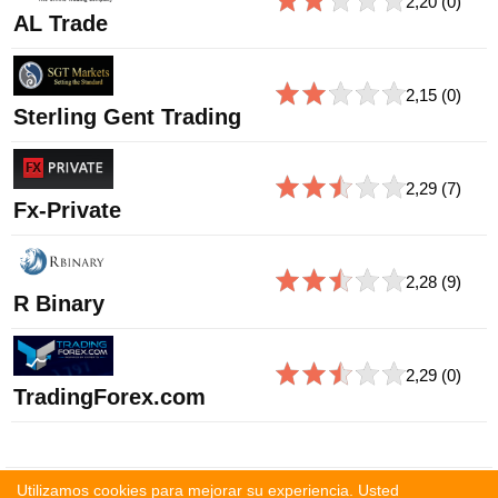
2,20
(0)
AL Trade
2,15
(0)
Sterling Gent Trading
2,29
(7)
Fx-Private
2,28
(9)
R Binary
2,29
(0)
TradingForex.com
Utilizamos cookies para mejorar su experiencia. Usted
Contáctenos:
ratings@ihodl.com