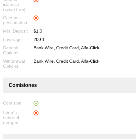
islámica
(swap free)
Cuentas
gestionadas
Min. Deposit
$1,0
Leverage
200:1
Deposit
Bank Wire, Credit Card, Alfa-Click
Options
Withdrawal
Bank Wire, Credit Card, Alfa-Click
Options
Comisiones
Comisión
Interés
sobre el
margen