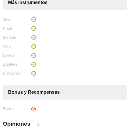
Más instrumentos
Oro
Plata
Divisas
CFD
Bonds
Equities
Forwards
Bonus y Recompensas
Bonus
Opiniones
0