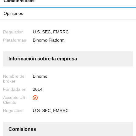
Características
Opiniones
Regulation
U.S. SEC, FMRRC
Plataformas
Binomo Platform
Información sobre la empresa
Nombre del
Binomo
bróker
Fundada en
2014
Accepts US
Clients
Regulation
U.S. SEC, FMRRC
Comisiones