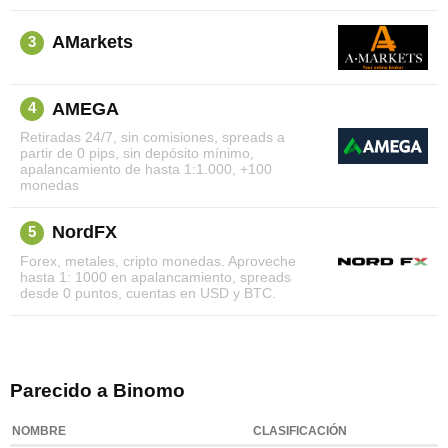
AMarkets
3
AMEGA
4
Retiradas 24/7, sin comisiones, spreads a
partir de 0 pips, sin depósito mínimo,
apalancamiento de hasta 1:1.000, +100
monedas
NordFX
5
Forex, metales, cripto monedas. Aproveche
hasta 1: 1000 en apalancamiento, spreads
desde 0 puntos, cuentas en USD y BTC.
Parecido a Binomo
NOMBRE
CLASIFICACIÓN