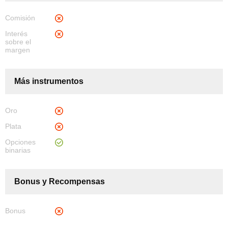
Comisión
Interés
sobre el
margen
Más instrumentos
Oro
Plata
Opciones
binarias
Bonus y Recompensas
Bonus