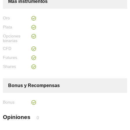
Más instrumentos
Oro
Plata
Opciones
binarias
CFD
Futures
Shares
Bonus y Recompensas
Bonus
Opiniones
0