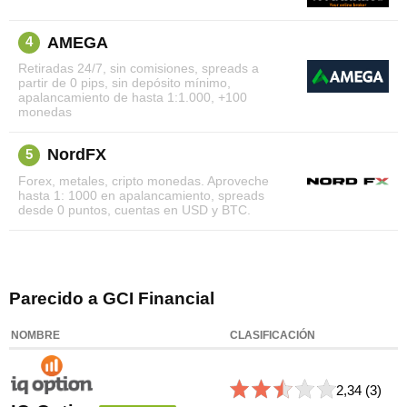
AMEGA
4
Retiradas 24/7, sin comisiones, spreads a
partir de 0 pips, sin depósito mínimo,
apalancamiento de hasta 1:1.000, +100
monedas
NordFX
5
Forex, metales, cripto monedas. Aproveche
hasta 1: 1000 en apalancamiento, spreads
desde 0 puntos, cuentas en USD y BTC.
Parecido a GCI Financial
NOMBRE
CLASIFICACIÓN
2,34
(3)