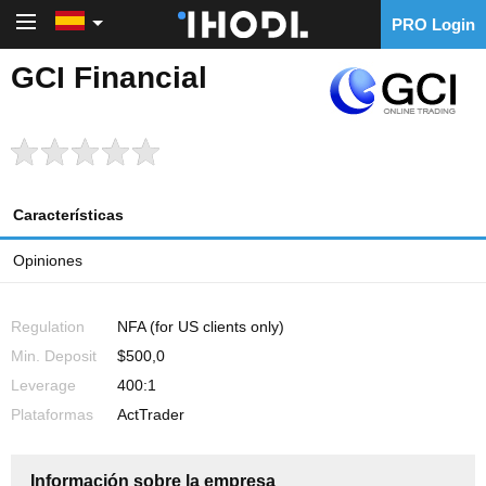
PRO Login
PRO Login
GCI Financial
Características
Opiniones
Regulation
NFA (for US clients only)
Min. Deposit
$500,0
Leverage
400:1
Plataformas
ActTrader
Información sobre la empresa