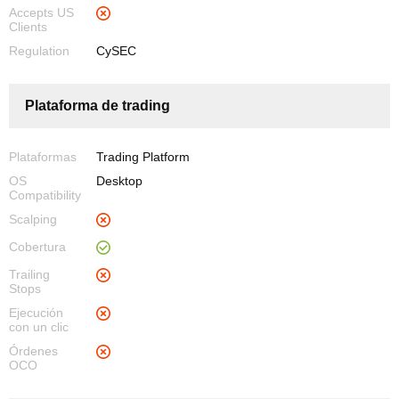
Accepts US
Clients
Regulation
CySEC
Plataforma de trading
Plataformas
Trading Platform
OS
Desktop
Compatibility
Scalping
Cobertura
Trailing
Stops
Ejecución
con un clic
Órdenes
OCO