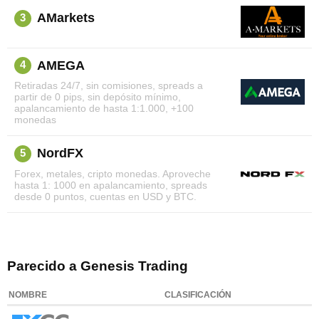
AMarkets
3
AMEGA
4
Retiradas 24/7, sin comisiones, spreads a
partir de 0 pips, sin depósito mínimo,
apalancamiento de hasta 1:1.000, +100
monedas
NordFX
5
Forex, metales, cripto monedas. Aproveche
hasta 1: 1000 en apalancamiento, spreads
desde 0 puntos, cuentas en USD y BTC.
Parecido a Genesis Trading
NOMBRE
CLASIFICACIÓN