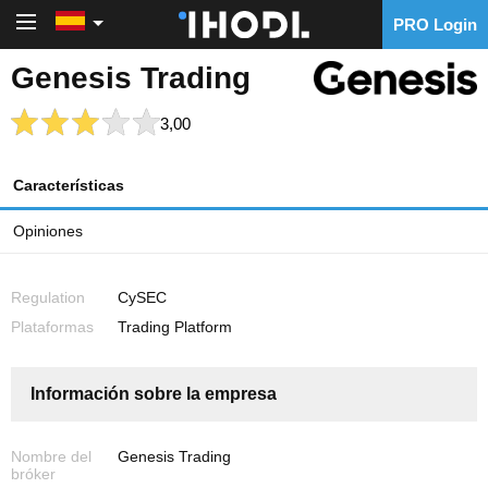
PRO Login
PRO Login
Genesis Trading
3,00
Características
Opiniones
Regulation
CySEC
Plataformas
Trading Platform
Información sobre la empresa
Nombre del
Genesis Trading
bróker