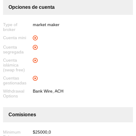
Opciones de cuenta
Type of
market maker
broker
Cuenta mini
Cuenta
segregada
Cuenta
islámica
(swap free)
Cuentas
gestionadas
Withdrawal
Bank Wire, ACH
Options
Comisiones
Minimum
$25000,0