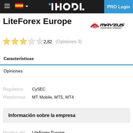
PRO Login
PRO Login
LiteForex Europe
(Opiniones 3)
2,82
Características
Opiniones
Regulation
CySEC
Plataformas
MT Mobile, MT5, MT4
Información sobre la empresa
Nombre del
LiteForex Europe