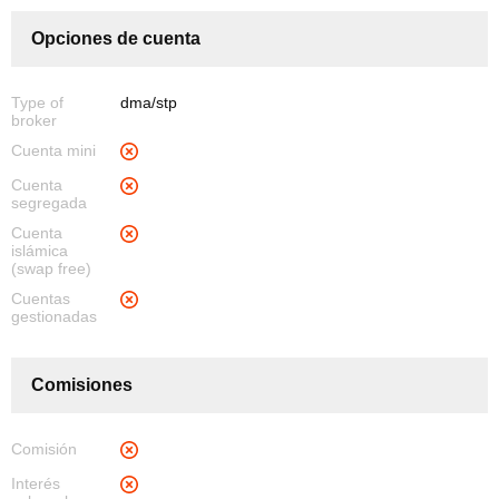
Opciones de cuenta
Type of
dma/stp
broker
Cuenta mini
Cuenta
segregada
Cuenta
islámica
(swap free)
Cuentas
gestionadas
Comisiones
Comisión
Interés