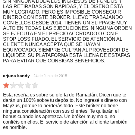
SIN NINGUNA DUDA LOS INGRESOS DE FONDOS Y
LAS RETIRADAS SON RÁPIDAS, Y EL DISEÑO ESTÁ
MUY LOGRADO. PERO ES IMPOSIBLE CONSEGUIR
DINERO CON ESTE BRÓKER. LLEVO TRABAJANDO
CON ELLOS DESDE 2014, TIENEN UN SLIPPAGE MUY
ALTO EN TODAS LAS EJECUCIONES. NINGUNA ORDEN
SE EJECUTA EN EL PRECIO ACORDADO O CON EL
STOP LOSS FIJADO. EL SERVICIO DE ATENCIÓN AL
CLIENTE NUNCA ACEPTA QUE SE HAYAN
EQUIVOCADO, SIEMPRE CULPAN AL PROVEEDOR DE
LIQUIDEZ. SU PLATAFORMA ESTÁ LLENA DE ESTAFAS
PARA EVITAR QUE CONSIGAS BENEFICIOS.
arjuna kandy
24 de Junio de 2015
Esta reseña es sobre su oferta de Ramadán. Dicen que te
darán un 100% sobre tu depósito. No ingreséis dinero con
Mayzus, porque lo perderás todo. Este bróker no tiene
ninguna consideración con sus clientes. Te quitarán el
bonus cuando les apetezca. Un bróker muy malo, no
confiéis en ellos. El servicio de atención al cliente también
es horrible.