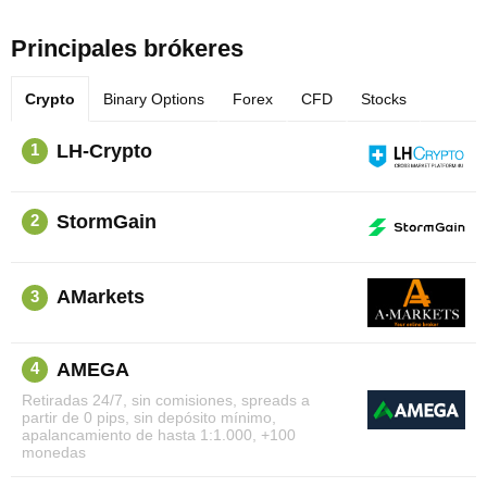
Principales brókeres
Crypto
Binary Options
Forex
CFD
Stocks
LH-Crypto
1
StormGain
2
AMarkets
3
AMEGA
4
Retiradas 24/7, sin comisiones, spreads a
partir de 0 pips, sin depósito mínimo,
apalancamiento de hasta 1:1.000, +100
monedas