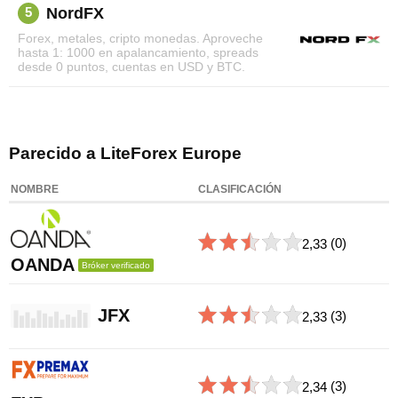
NordFX
5
Forex, metales, cripto monedas. Aproveche
hasta 1: 1000 en apalancamiento, spreads
desde 0 puntos, cuentas en USD y BTC.
Parecido a LiteForex Europe
NOMBRE
CLASIFICACIÓN
2,33
(0)
OANDA
Bróker verificado
JFX
2,33
(3)
2,34
(3)