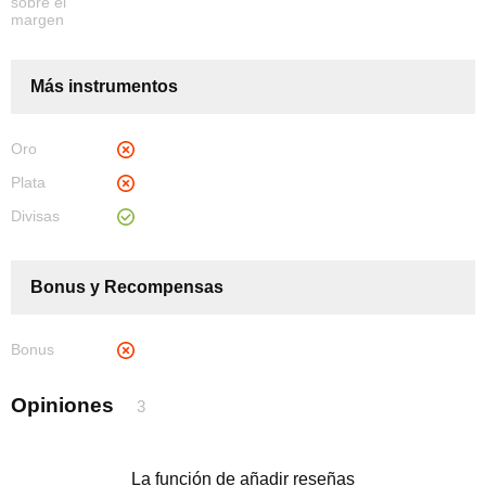
sobre el
margen
Más instrumentos
Oro
Plata
Divisas
Bonus y Recompensas
Bonus
Opiniones
3
La función de añadir reseñas