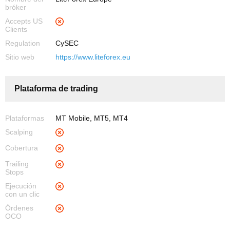
bróker
Accepts US
Clients
Regulation
CySEC
Sitio web
https://www.liteforex.eu
Plataforma de trading
Plataformas
MT Mobile, MT5, MT4
Scalping
Cobertura
Trailing
Stops
Ejecución
con un clic
Órdenes
OCO