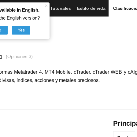
×
Artículos
Noticias
Tutoriales
Estilo de vida
Clasificaci
vailable in English.
the English version?
o
Yes
(Opiniones 3)
3
taformas Metatrader 4, MT4 Mobile, cTrader, cTrader WEB y cAl
ivisas, índices, acciones y metales preciosos.
Princip