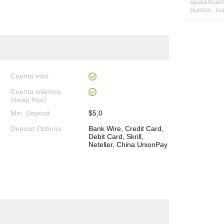
apalancam
puntos, c
Cuenta mini
Cuenta islámica
(swap free)
Min. Deposit
$5,0
Deposit Options
Bank Wire, Credit Card,
Debit Card, Skrill,
Neteller, China UnionPay