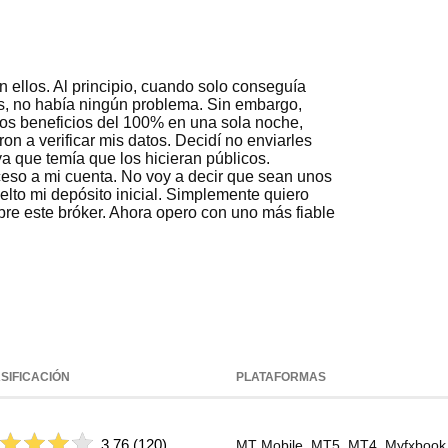
 ellos. Al principio, cuando solo conseguía
s, no había ningún problema. Sin embargo,
s beneficios del 100% en una sola noche,
on a verificar mis datos. Decidí no enviarles
a que temía que los hicieran públicos.
eso a mi cuenta. No voy a decir que sean unos
lto mi depósito inicial. Simplemente quiero
bre este bróker. Ahora opero con uno más fiable
SIFICACIÓN
PLATAFORMAS
3,76
(120)
MT Mobile, MT5, MT4, Myfxbook