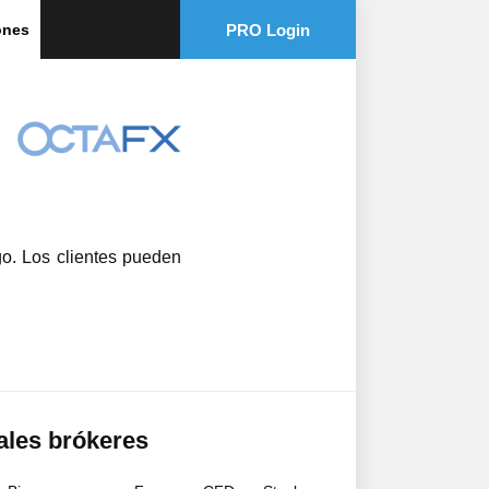
PRO Login
ones
go. Los clientes pueden
ales brókeres