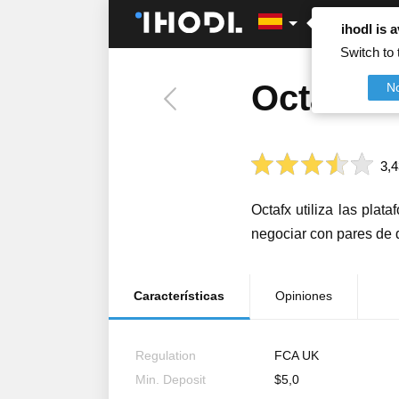
ihodl is a
Switch to 
Octafx
N
3,4
Octafx utiliza las pla
negociar con pares de d
Características
Opiniones
Regulation
FCA UK
Min. Deposit
$5,0