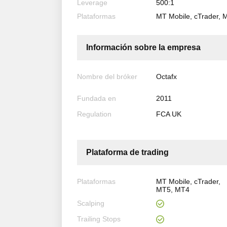
Leverage
500:1
Plataformas
MT Mobile, cTrader,
Información sobre la empresa
Nombre del bróker
Octafx
Fundada en
2011
Regulation
FCA UK
Plataforma de trading
Plataformas
MT Mobile, cTrader,
MT5, MT4
Scalping
Trailing Stops