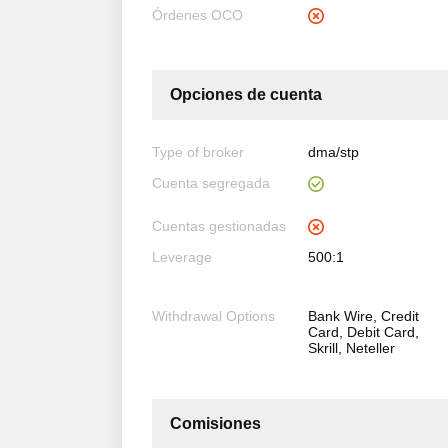
Órdenes OCO
Opciones de cuenta
Type of broker
dma/stp
Cuenta segregada
Cuentas gestionadas
Leverage
500:1
Withdrawal Options
Bank Wire, Credit
Card, Debit Card,
Skrill, Neteller
Comisiones