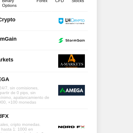
Binary
Forex
CFD
Stocks
Options
Crypto
rmGain
rkets
EGA
24/7, sin comisiones,
artir de 0 pips, sin
mínimo, apalancamiento de
.000, +100 monedas
dFX
ales, cripto monedas.
 hasta 1: 1000 en