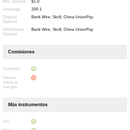
Min. Deposit
$1,0
Leverage
200:1
Deposit
Bank Wire, Skrill, China UnionPay
Options
Withdrawal
Bank Wire, Skrill, China UnionPay
Options
Comisiones
Comisión
Interés
sobre el
margen
Más instrumentos
Oro