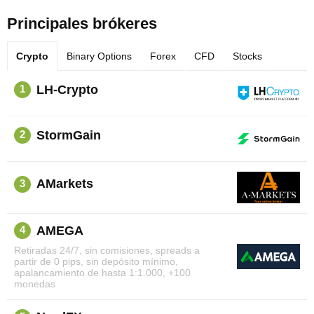
Principales brókeres
Crypto
Binary Options
Forex
CFD
Stocks
LH-Crypto
1
StormGain
2
AMarkets
3
AMEGA
4
Retiradas 24/7, sin comisiones, spreads a
partir de 0 pips, sin depósito mínimo,
apalancamiento de hasta 1:1.000, +100
monedas