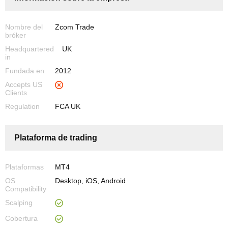
Nombre del
Zcom Trade
bróker
Headquartered
UK
in
Fundada en
2012
Accepts US
Clients
Regulation
FCA UK
Plataforma de trading
Plataformas
MT4
OS
Desktop, iOS, Android
Compatibility
Scalping
Cobertura