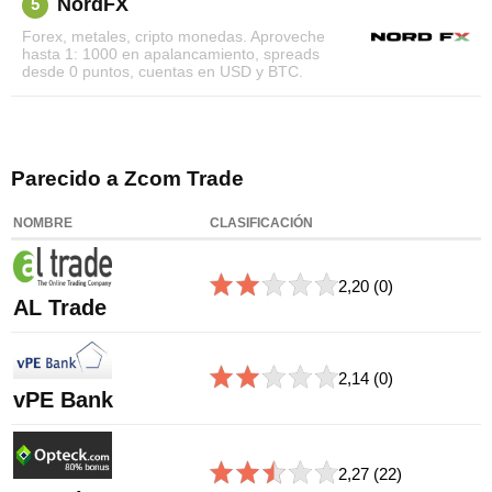
NordFX
5
Forex, metales, cripto monedas. Aproveche
hasta 1: 1000 en apalancamiento, spreads
desde 0 puntos, cuentas en USD y BTC.
Parecido a Zcom Trade
NOMBRE
CLASIFICACIÓN
2,20
(0)
AL Trade
2,14
(0)
vPE Bank
2,27
(22)