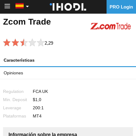
PRO Login
PRO Login
Zcom Trade
2,29
Características
Opiniones
Regulation
FCA UK
Min. Deposit
$1,0
Leverage
200:1
Plataformas
MT4
Información sobre la empresa