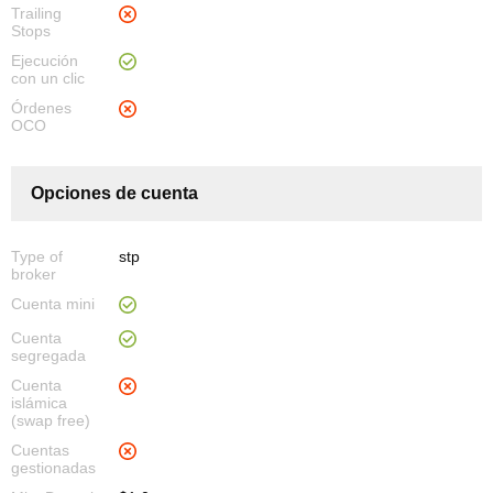
Trailing
Stops
Ejecución
con un clic
Órdenes
OCO
Opciones de cuenta
Type of
stp
broker
Cuenta mini
Cuenta
segregada
Cuenta
islámica
(swap free)
Cuentas
gestionadas