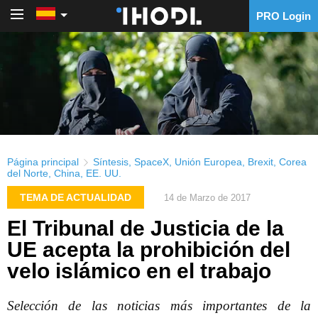
PRO Login
PRO Login
Página principal
Síntesis
,
SpaceX
,
Unión Europea
,
Brexit
,
Corea
del Norte
,
China
,
EE. UU.
TEMA DE ACTUALIDAD
14 de Marzo de 2017
El Tribunal de Justicia de la
UE acepta la prohibición del
velo islámico en el trabajo
Selección de las noticias más importantes de la