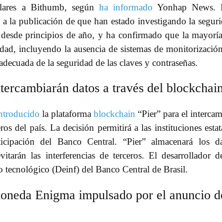
ólares a Bithumb, según
ha informado
Yonhap News. 
a la publicación de que han estado investigando la segur
desde principios de año, y ha confirmado que la mayorí
idad, incluyendo la ausencia de sistemas de monitorizació
adecuada de la seguridad de las claves y contraseñas.
ntercambiarán datos a través del blockchai
ntroducido
la plataforma
blockchain
“Pier” para el interca
ros del país. La decisión permitirá a las instituciones estat
ticipación del Banco Central. “Pier” almacenará los d
vitarán las interferencias de terceros. El desarrollador d
 tecnológico (Deinf) del Banco Central de Brasil.
omoneda Enigma impulsado por el anuncio d