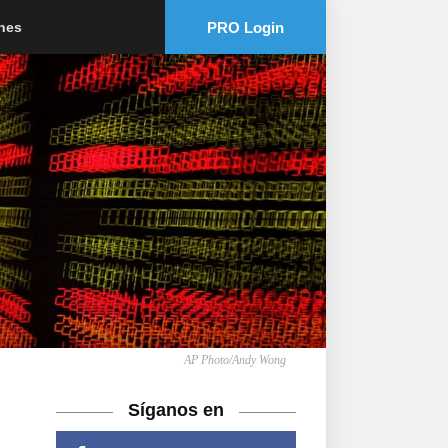
PRO Login
ones
AP Photo/Andy Wong
Síganos en