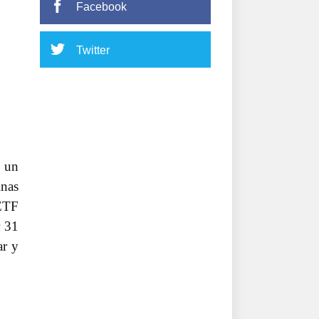
Facebook
Twitter
o un
nas
 ETF
r 31
ar y