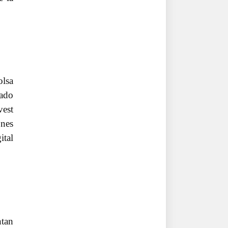
olsa
ado
est
ones
ital
ntan