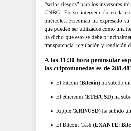
“serios riesgos” para los inversores mi
CNBC. En su intervención en la con
miércoles, Friedman ha expresado su
que pueden ser utilizados como una her
ha dicho que esto se debe principalment
transparencia, regulación y rendición d
A las 11:30 hora peninsular es
las criptomonedas es de 288.481
El bitcoin (
Bitcoin
) ha subido un
El ethereum (
ETH/USD
) ha sub
Ripple (
XRP/USD
) ha subido un
El Bitcoin Cash (
EXANTE
:
Bit