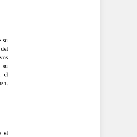
e su
 del
ivos
n su
 el
ash,
e el