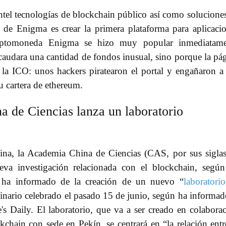
ntel tecnologías de blockchain público así como solucione
l de Enigma es crear la primera plataforma para aplicaci
 criptomoneda Enigma se hizo muy popular inmediatame
audara una cantidad de fondos inusual, sino porque la pá
 la ICO: unos hackers piratearon el portal y engañaron a
u cartera de ethereum.
 de Ciencias lanza un laboratorio
China, la Academia China de Ciencias (CAS, por sus sigla
ueva investigación relacionada con el blockchain, segú
n ha informado de la creación de un nuevo “
laboratori
inario celebrado el pasado 15 de junio, según ha informad
s Daily. El laboratorio, que va a ser creado en colabora
chain con sede en Pekín, se centrará en “la relación entr