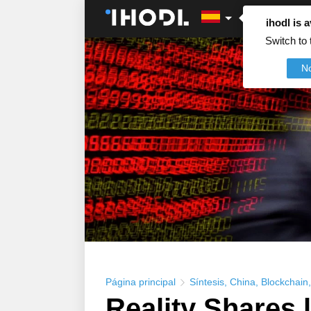
ihodl is a
Switch to 
N
Página principal
Síntesis
,
China
,
Blockchain
Reality Shares