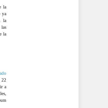
 la
e ya
 la
las
e la
iado
s 22
ir a
les,
reum