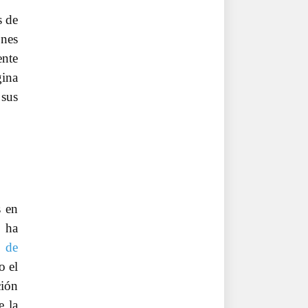
s de
ones
nte
gina
 sus
s en
n ha
o de
o el
ción
e la