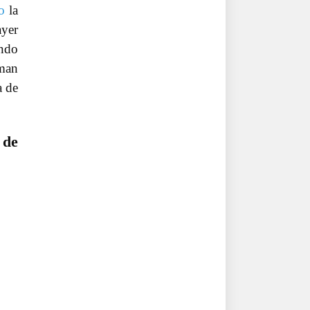
o
la
ayer
ando
dman
a de
 de