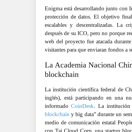
Enigma está desarrollando junto con I
protección de datos. El objetivo fina
escalables y descentralizadas. La
después de su ICO, pero no porque rec
web del proyecto fue atacada durante
visitantes para que enviaran fondos a s
La Academia Nacional China
blockchain
La institución científica federal de 
inglés), está participando en una n
informado
CoinDesk
. La institució
blockchain
y big data” durante un sem
medio de comunicación estatal People'
con Tai Cloud Corp, una startup block