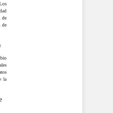
Los
idad
a de
n de
n
mbio
ales
atos
e la
e