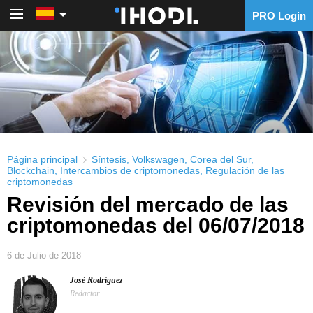
PRO Login
PRO Login
Página principal
Síntesis
,
Volkswagen
,
Corea del Sur
,
Blockchain
,
Intercambios de criptomonedas
,
Regulación de las
criptomonedas
Revisión del mercado de las
criptomonedas del 06/07/2018
6 de Julio de 2018
José Rodríguez
Redactor