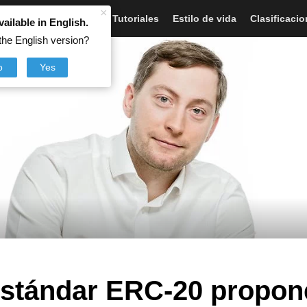
×
Artículos
Noticias
Tutoriales
Estilo de vida
Clasificaci
vailable in English.
the English version?
o
Yes
 estándar ERC-20 propon