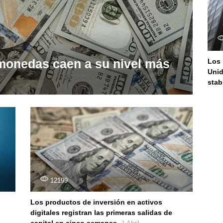
omonedas caen a su nivel más
Los 
Unid
stab
12199
Los productos de inversión en activos
digitales registran las primeras salidas de