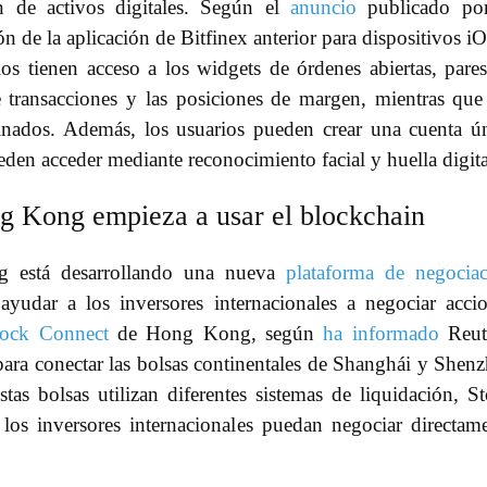
n de activos digitales. Según el
anuncio
publicado por
ón de la aplicación de Bitfinex anterior para dispositivos i
os tienen acceso a los widgets de órdenes abiertas, pare
de transacciones y las posiciones de margen, mientras que
inados. Además, los usuarios pueden crear una cuenta ú
eden acceder mediante reconocimiento facial y huella digita
g Kong empieza a usar el blockchain
 está desarrollando una nueva
plataforma de negocia
yudar a los inversores internacionales a negociar acci
tock Connect
de Hong Kong, según
ha informado
Reute
para conectar las bolsas continentales de Shanghái y Shen
s bolsas utilizan diferentes sistemas de liquidación, S
os inversores internacionales puedan negociar directam