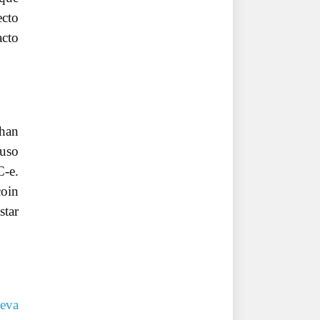
ecto
acto
 han
ruso
C-e.
coin
star
eva