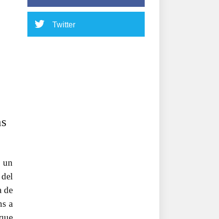
Twitter
as
o un
 del
a de
ns a
 que