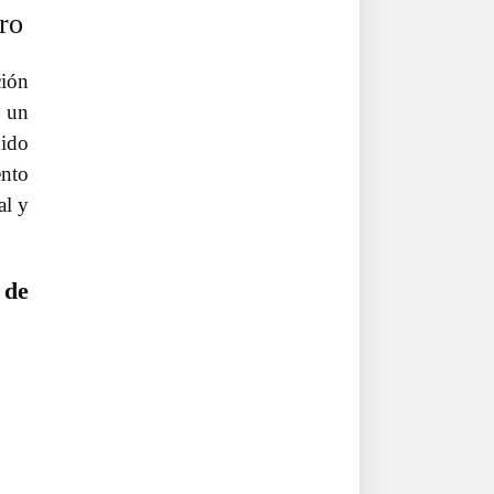
ro
ción
e un
dido
ento
al y
 de