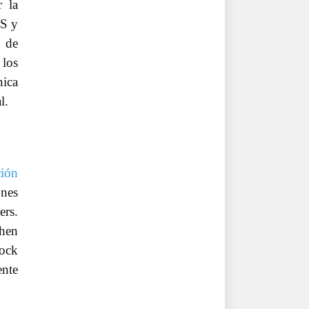
 la
OS y
s de
 los
nica
l.
ción
ones
rs.
zhen
tock
ente