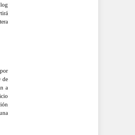
blog
tirá
tera
 por
0 de
an a
icio
ción
 una