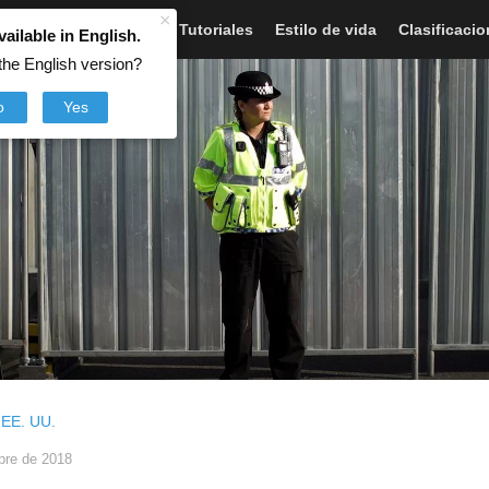
×
Artículos
Noticias
Tutoriales
Estilo de vida
Clasificaci
vailable in English.
the English version?
o
Yes
,
EE. UU.
bre de 2018