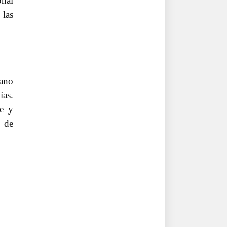
onal
 las
eano
ías.
re y
s de