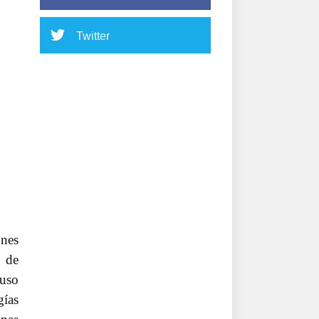
Twitter
nes
s de
ruso
gías