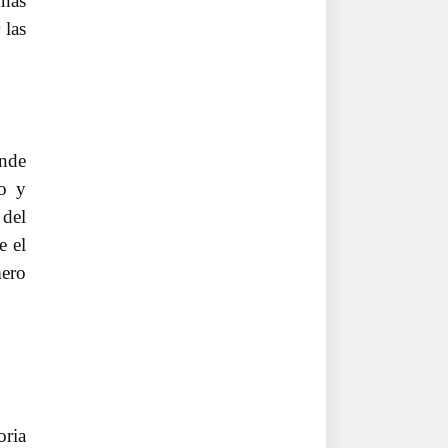
unas
 las
ende
io y
 del
e el
mero
oria