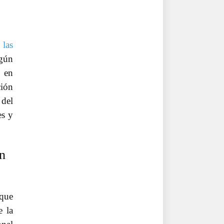
 las
egún
 en
ción
 del
es y
en
nque
e la