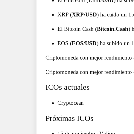
El ethereum (
ETH/USD
) ha sub
XRP (
XRP/USD
) ha caído un 1,
El Bitcoin Cash (
Bitcoin.Cash
) 
EOS (
EOS/USD
) ha subido un 1
Criptomoneda con mejor rendimiento 
Criptomoneda con mejor rendimiento 
ICOs actuales
Cryptocean
Próximas ICOs
15 de noviembre: Vidion