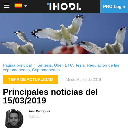
PRO Login
PRO Login
Página principal
Síntesis
,
Uber
,
BTC
,
Tesla
,
Regulación de las
criptomonedas
,
Criptomonedas
TEMA DE ACTUALIDAD
15 de Marzo de 2019
Principales noticias del
15/03/2019
José Rodríguez
Redactor