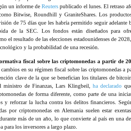
según un informe de
Reuters
publicado el lunes. El retraso af
como Bitwise, Roundhill y GraniteShares. Los producto
visión de 75 días que les habría permitido seguir adelante 
pida de la SEC. Los fondos están diseñados para ofre
omo el resultado de las elecciones estadounidenses de 2028,
ecnológico y la probabilidad de una recesión.
ormativa fiscal sobre las criptomonedas a partir de 2
cambios en su régimen fiscal sobre las criptomonedas a pa
ión clave de la que se benefician los titulares de bitcoi
l ministro de Finanzas, Lars Klingbeil,
ha declarado
que
iptomonedas de forma diferente, como parte de una inicia
 y reforzar la lucha contra los delitos financieros. Segú
adas por criptomonedas en Alemania suelen estar exenta
durante más de un año, lo que convierte al país en una de
 para los inversores a largo plazo.