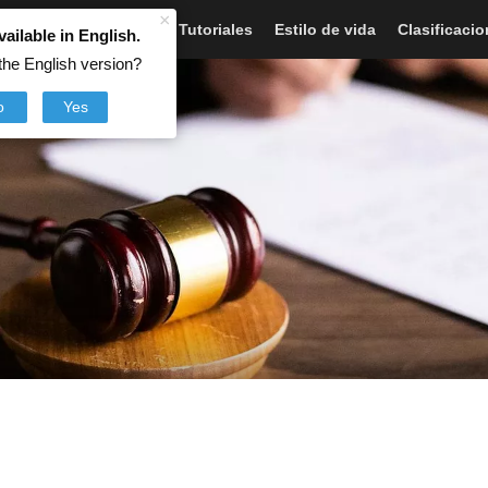
×
Artículos
Noticias
Tutoriales
Estilo de vida
Clasificaci
vailable in English.
the English version?
o
Yes