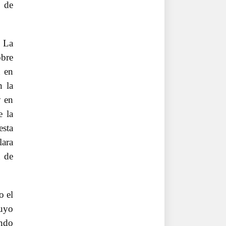
a de
La
obre
n en
n la
y en
e la
esta
lara
n de
o el
uyo
ondo