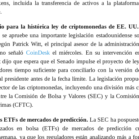
ens, incluida la transferencia de activos a la plataform
.
io para la histórica ley de criptomonedas de EE. UU.
se apruebe una importante legislación estadounidense s
gún Patrick Witt, el principal asesor de la administració
como señaló
CoinDesk
el miércoles. En su intervención e
 dijo que espera que el Senado impulse el proyecto de le
dores tiempo suficiente para conciliarlo con la versión d
 presidente antes de la fecha límite. La legislación propu
sector de las criptomonedas, incluyendo una división más c
ntre la Comisión de Bolsa y Valores (SEC) y la Comisió
Primas (CFTC).
os ETFs de mercados de predicción.
La SEC ha pospuest
zados en bolsa (ETFs) de mercados de predicción c
 semana, ya que los reguladores están analizando más a f