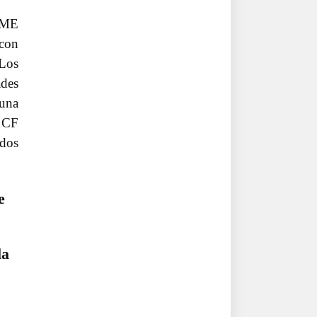
CME
 con
 Los
ades
 una
E CF
ados
e
la