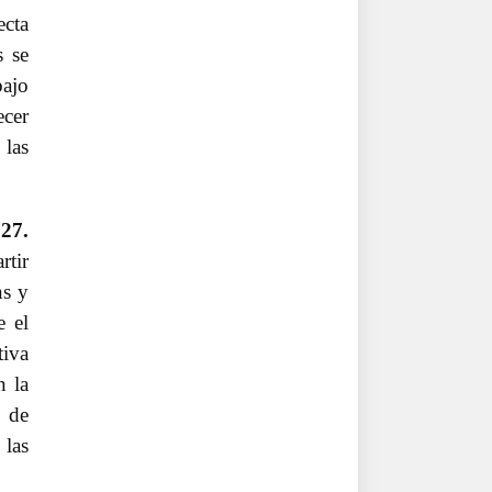
ecta
s se
bajo
cer
 las
027.
rtir
ns y
 el
tiva
n la
s de
 las