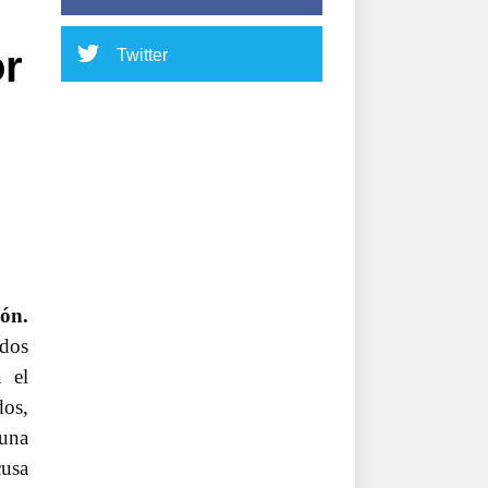
or
Twitter
ón.
ados
 el
dos,
una
cusa