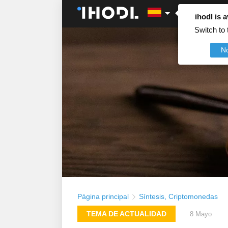
ihodl is a
Switch to 
N
Página principal
Síntesis
,
Criptomonedas
TEMA DE ACTUALIDAD
8 Mayo