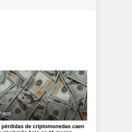
8070
 pérdidas de criptomonedas caen