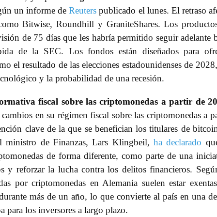
según un informe de
Reuters
publicado el lunes. El retraso af
como Bitwise, Roundhill y GraniteShares. Los producto
visión de 75 días que les habría permitido seguir adelante 
pida de la SEC. Los fondos están diseñados para ofre
omo el resultado de las elecciones estadounidenses de 2028,
ecnológico y la probabilidad de una recesión.
ormativa fiscal sobre las criptomonedas a partir de 2
cambios en su régimen fiscal sobre las criptomonedas a pa
ión clave de la que se benefician los titulares de bitcoi
l ministro de Finanzas, Lars Klingbeil,
ha declarado
que
iptomonedas de forma diferente, como parte de una inicia
 y reforzar la lucha contra los delitos financieros. Segú
adas por criptomonedas en Alemania suelen estar exenta
durante más de un año, lo que convierte al país en una de
 para los inversores a largo plazo.