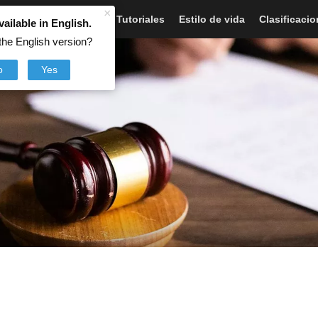
×
Artículos
Noticias
Tutoriales
Estilo de vida
Clasificaci
vailable in English.
the English version?
o
Yes