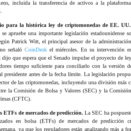
ens, incluida la transferencia de activos a la plataform
.
io para la histórica ley de criptomonedas de EE. UU.
se apruebe una importante legislación estadounidense s
gún Patrick Witt, el principal asesor de la administració
como señaló
CoinDesk
el miércoles. En su intervención e
 dijo que espera que el Senado impulse el proyecto de le
dores tiempo suficiente para conciliarlo con la versión d
 presidente antes de la fecha límite. La legislación propu
sector de las criptomonedas, incluyendo una división más c
ntre la Comisión de Bolsa y Valores (SEC) y la Comisió
Primas (CFTC).
os ETFs de mercados de predicción.
La SEC ha pospuest
zados en bolsa (ETFs) de mercados de predicción c
 semana, ya que los reguladores están analizando más a f