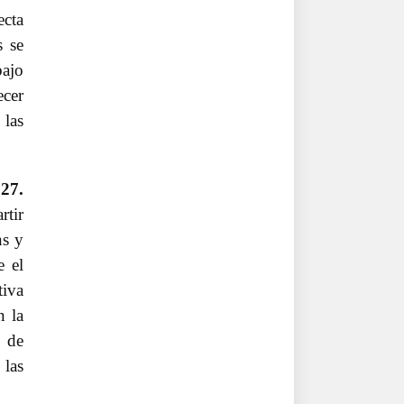
ecta
s se
bajo
cer
 las
027.
rtir
ns y
 el
tiva
n la
s de
 las