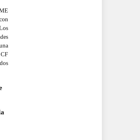
CME
 con
 Los
ades
 una
E CF
ados
e
la