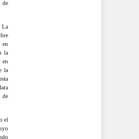
a de
La
obre
n en
n la
y en
e la
esta
lara
n de
o el
uyo
ondo