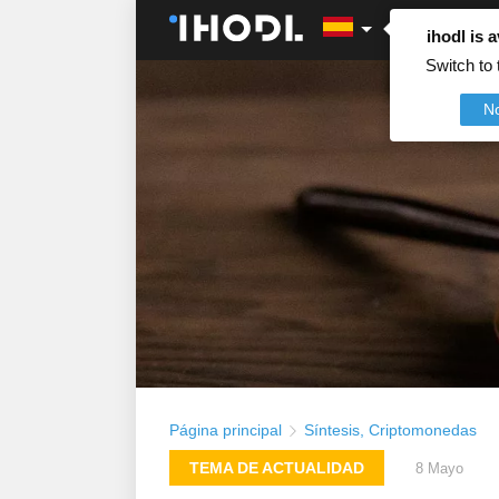
ihodl is a
Switch to 
N
Página principal
Síntesis
,
Criptomonedas
TEMA DE ACTUALIDAD
8 Mayo