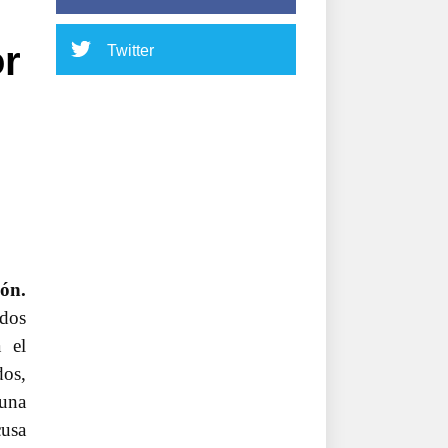
or
Twitter
ón.
ados
 el
dos,
una
cusa