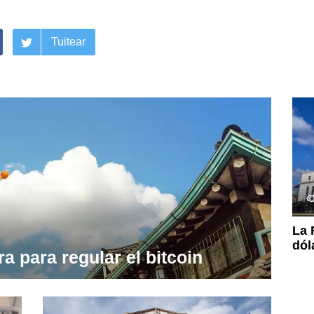
Tuitear
La 
dól
a para regular el bitcoin