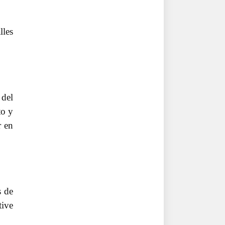
lles
 del
to y
r en
s de
tive