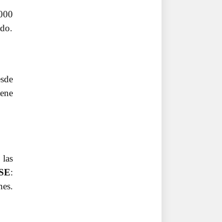
.000
ado.
esde
iene
 las
SE
:
nes.