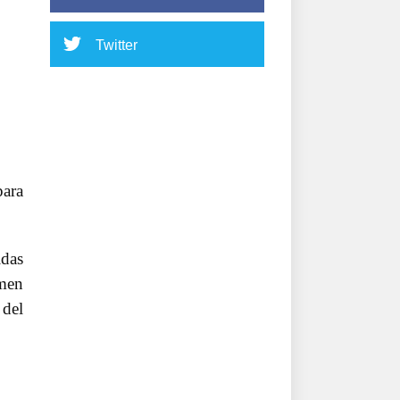
Twitter
para
idas
amen
 del