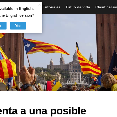
×
Artículos
Noticias
Tutoriales
Estilo de vida
Clasificaci
vailable in English.
the English version?
o
Yes
nta a una posible