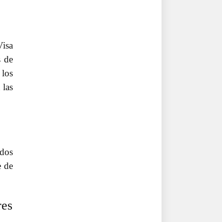
Visa
s de
 los
 las
ados
e de
res