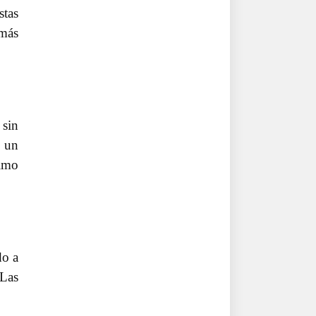
stas
 más
 sin
o un
simo
do a
 Las