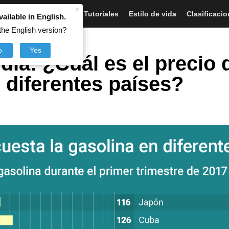
×
Artículos
Noticias
Tutoriales
Estilo de vida
Clasificaci
vailable in English.
the English version?
róleo
o
Yes
 día: ¿Cuál es el precio 
 diferentes países?