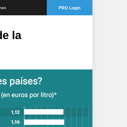
PRO Login
ones
de la