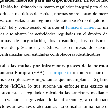
ulador histórico para las criptomonedas.
La Autoridad
Unido ha ultimado un marco regulador integral para el se
troducen requisitos de capital, normas sobre abuso de mer
es, con vistas a un régimen de autorización obligatorio
027, tal y como señaló el martes el
Financial Times
. El m
s que abarca las actividades reguladas en el ámbito de
aformas de negociación, los custodios, los emisores
dores de préstamos y créditos, las empresas de staki
entralizadas con entidades controladoras identificables.
alla las multas por infracciones graves de la norma
ancaria Europea (EBA)
ha propuesto
un nuevo marco p
ens de criptoactivos importantes que incumplan el Reglam
tivos (MiCA), lo que supone un enfoque más estricto e
propuesta, el regulador calcularía las sanciones mediant
r, evaluaría la gravedad de la infracción y, a continuac
actores agravantes o atenuantes. La consulta forma parte d