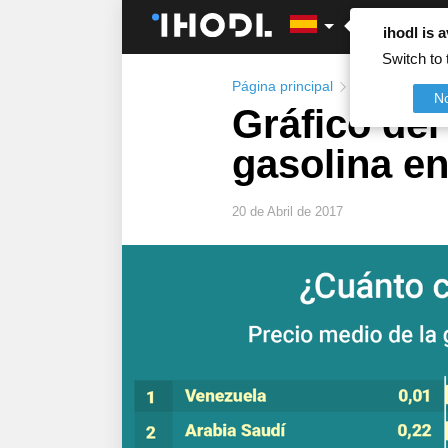
ihodl is a
Switch to 
Página principal
Infografía
,
Pet
N
Gráfico del
gasolina en
20 de Abril de 2017