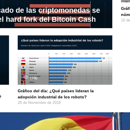
rcado de las criptomonedas se
Gráf
núme
 hard fork del Bitcoin Cash
10 d
1296
Gráfico del día: ¿Qué países lideran la
?
adopción industrial de los robots?
28 de Noviembre de 2018