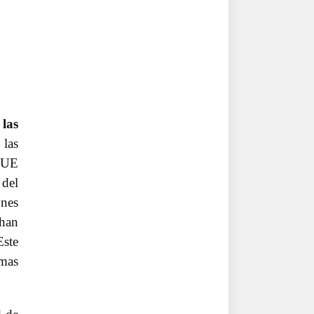
las
 las
a UE
del
ones
 han
Este
rmas