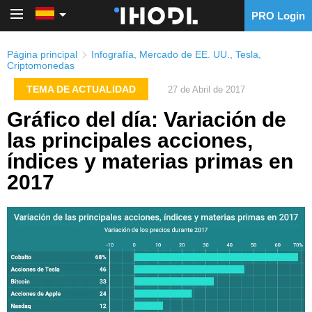
PRO Login
PRO Login
Página principal
Infografía
,
Mercado de EE. UU.
,
Tesla
,
Criptomonedas
TEMA DE ACTUALIDAD
27 de Abril de 2017
Gráfico del día: Variación de
las principales acciones,
índices y materias primas en
2017