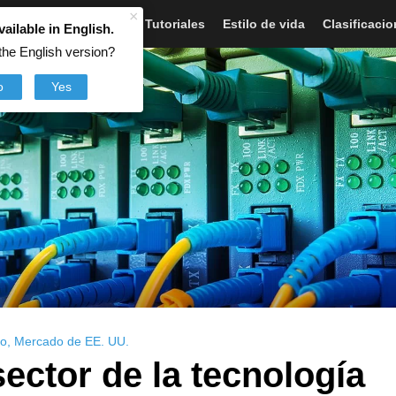
×
Artículos
Noticias
Tutoriales
Estilo de vida
Clasificaci
vailable in English.
the English version?
o
Yes
co
,
Mercado de EE. UU.
sector de la tecnología