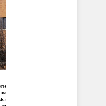
m
ores
 una
ados
e su