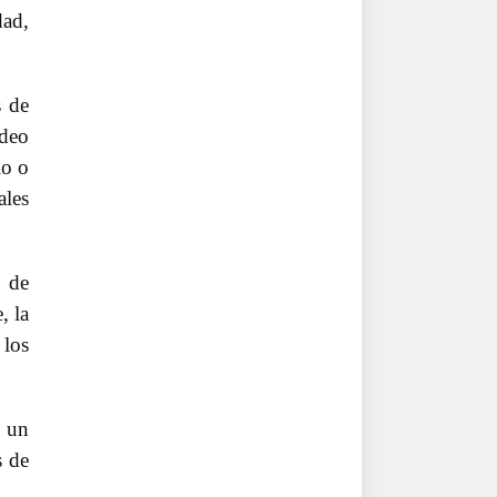
dad,
s de
ideo
lo o
ales
a de
, la
 los
, un
s de