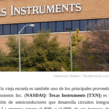
Katherine Welles / Shutterstock.co
a vieja escuela es también uno de los principales proveed
ruments Inc. (
NASDAQ
:
Texas Instruments [TXN]
) es
ión de semiconductores que desarrolla circuitos integr
s. La empresa genera el 80% y el 90% de sus ingresos d