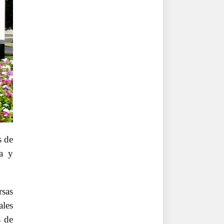
s de
a y
rsas
ales
s de