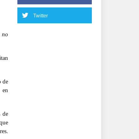
Twitter
e no
itan
o de
s en
s de
 que
res.