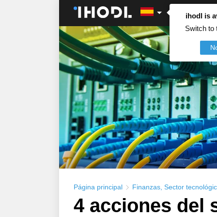
ihodl is a
Switch to 
N
Página principal
Finanzas
,
Sector tecnológi
4 acciones del 