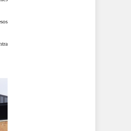
esos
ntra