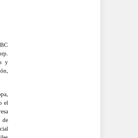
 RBC
rp.
es y
ión,
opa,
o el
resa
 de
cial
iles