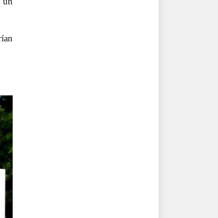
o un
rían