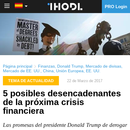
PRO Login
PRO Login
Página principal
Finanzas
,
Donald Trump
,
Mercado de divisas
,
Mercado de EE. UU.
,
China
,
Unión Europea
,
EE. UU.
TEMA DE ACTUALIDAD
22 de Marzo de 2017
5 posibles desencadenantes
de la próxima crisis
financiera
Las promesas del presidente Donald Trump de derogar