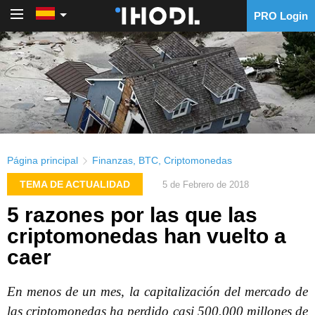
PRO Login
PRO Login
Página principal
Finanzas
,
BTC
,
Criptomonedas
TEMA DE ACTUALIDAD
5 de Febrero de 2018
5 razones por las que las
criptomonedas han vuelto a
caer
En menos de un mes, la capitalización del mercado de
las criptomonedas ha perdido casi 500.000 millones de