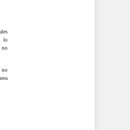
ales
n lo
, no
s no
nera