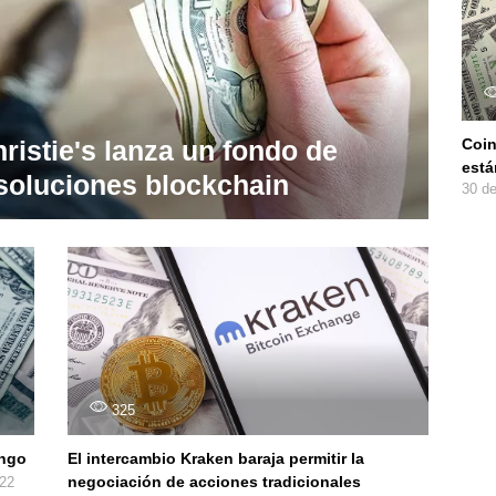
ristie's lanza un fondo de
Coin
está
 soluciones blockchain
30 d
325
ango
El intercambio Kraken baraja permitir la
negociación de acciones tradicionales
022