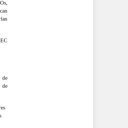
COs,
scan
rían
 SEC
 de
ó de
res
s