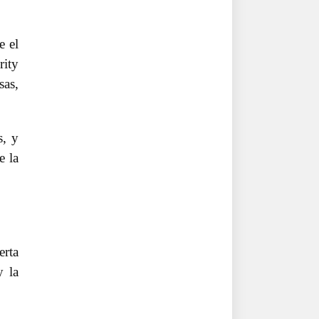
e el
rity
sas,
s, y
e la
erta
y la