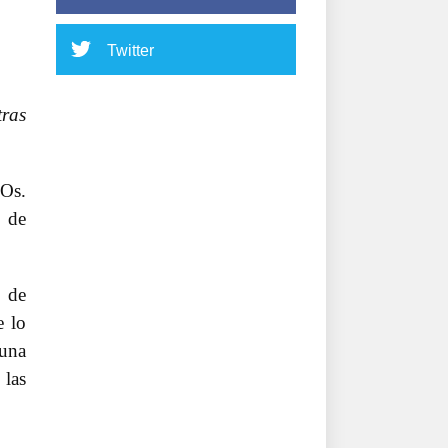
Twitter
tras
COs.
 de
o de
e lo
 una
 las