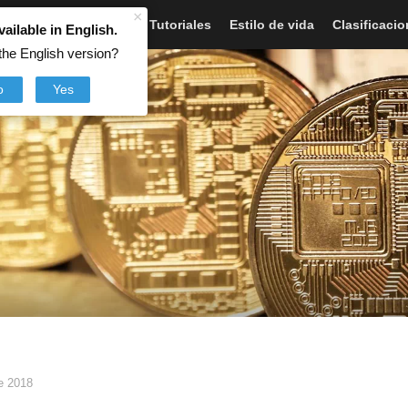
×
Artículos
Noticias
Tutoriales
Estilo de vida
Clasificaci
vailable in English.
the English version?
o
Yes
e 2018