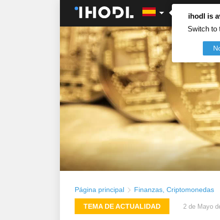
ihodl is a
Switch to 
N
Página principal
Finanzas
,
Criptomonedas
TEMA DE ACTUALIDAD
2 de Mayo d