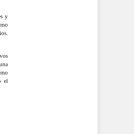
es y
como
ios.
ivos
 una
como
ó el