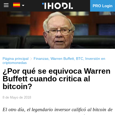
PRO Login
PRO Login
Página principal
Finanzas
,
Warren Buffett
,
BTC
,
Inversión en
criptomonedas
¿Por qué se equivoca Warren
Buffett cuando critica al
bitcoin?
8 de Mayo de 2018
El otro día, el legendario inversor calificó al bitcoin de