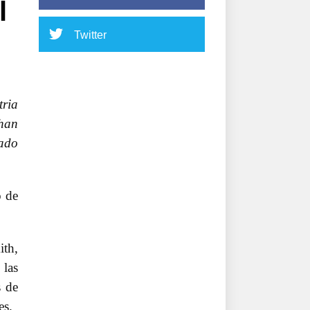
l
Twitter
tria
 han
iado
o de
ith,
 las
s de
es.