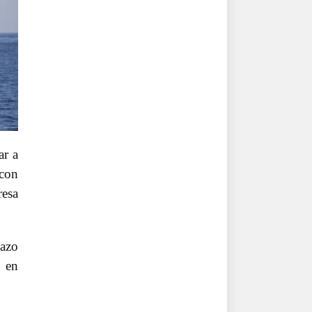
ar a
 con
esa
lazo
s en