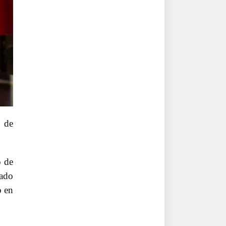
s de
o de
mado
o en