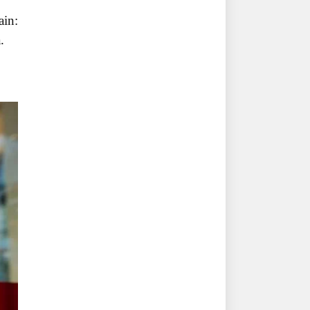
ain:
.