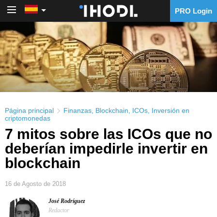
PRO Login
PRO Login
Página principal
Finanzas
,
Blockchain
,
ICOs
,
Inversión en
criptomonedas
7 mitos sobre las ICOs que no
deberían impedirle invertir en
blockchain
16 de Agosto de 2018
José Rodríguez
Redactor