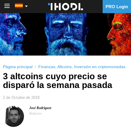
PRO Login
PRO Login
Página principal
Finanzas
,
Altcoins
,
Inversión en criptomonedas
3 altcoins cuyo precio se
disparó la semana pasada
2 de Octubre de 2018
José Rodríguez
Redactor