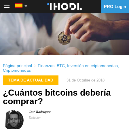
PRO Login
PRO Login
Página principal
Finanzas
,
BTC
,
Inversión en criptomonedas
,
Criptomonedas
TEMA DE ACTUALIDAD
31 de Octubre de 2018
¿Cuántos bitcoins debería
comprar?
José Rodríguez
Redactor