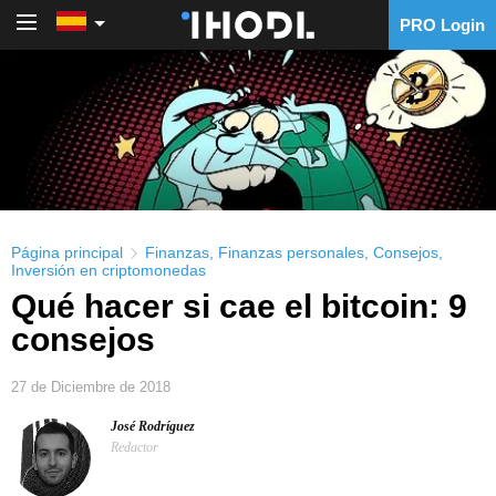
PRO Login
PRO Login
Página principal
Finanzas
,
Finanzas personales
,
Consejos
,
Inversión en criptomonedas
Qué hacer si cae el bitcoin: 9
consejos
27 de Diciembre de 2018
José Rodríguez
Redactor