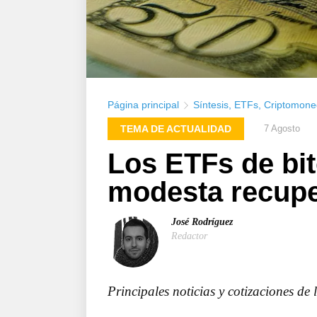
Página principal
Síntesis
,
ETFs
,
Criptomone
TEMA DE ACTUALIDAD
7 Agosto
Los ETFs de bit
modesta recuper
José Rodríguez
Redactor
Principales noticias y cotizaciones de