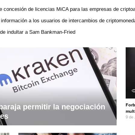
e concesión de licencias MiCA para las empresas de cripto
nformación a los usuarios de intercambios de criptomoned
n de indultar a Sam Bankman-Fried
baraja permitir la negociación
Forb
mult
les
9 de 