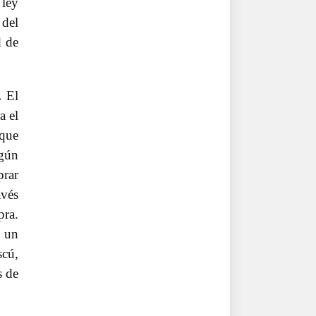
 ley
 del
d de
.
El
a el
 que
egún
prar
avés
pra.
o un
scú,
s de