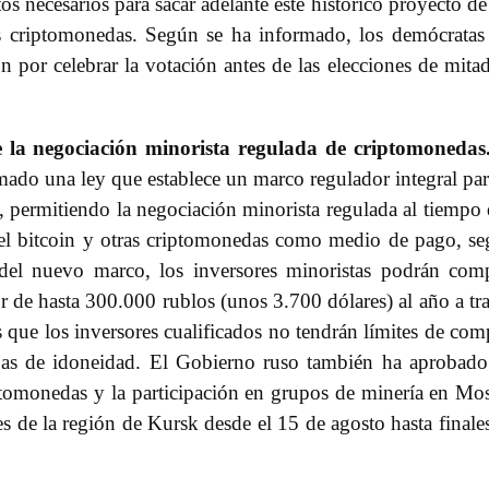
s necesarios para sacar adelante este histórico proyecto de
as criptomonedas. Según se ha informado, los demócratas
por celebrar la votación antes de las elecciones de mita
 la negociación minorista regulada de criptomonedas
rmado una ley que establece un marco regulador integral par
, permitiendo la negociación minorista regulada al tiempo
r el bitcoin y otras criptomonedas como medio de pago, s
del nuevo marco, los inversores minoristas podrán com
 de hasta 300.000 rublos (unos 3.700 dólares) al año a tr
s que los inversores cualificados no tendrán límites de com
as de idoneidad. El Gobierno ruso también ha aprobad
ptomonedas y la participación en grupos de minería en Mo
s de la región de Kursk desde el 15 de agosto hasta finale