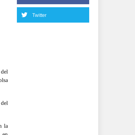
Twitter
 del
olsa
 del
n la
ó en