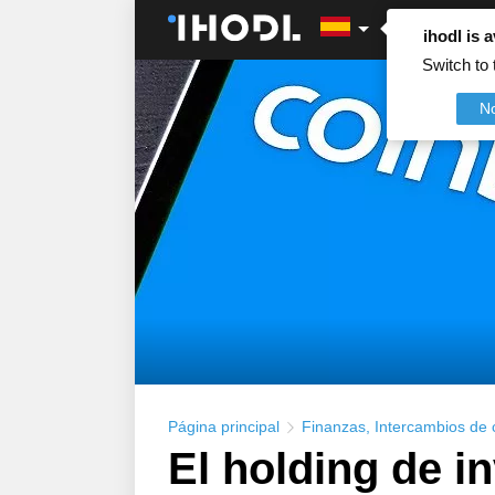
ihodl is a
Switch to 
N
Página principal
Finanzas
,
Intercambios de
El holding de i