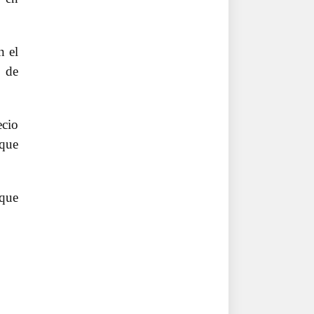
n el
n de
ecio
 que
 que