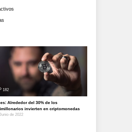
activos
as
182
es: Alrededor del 30% de los
imillonarios invierten en criptomonedas
Junio de 2022