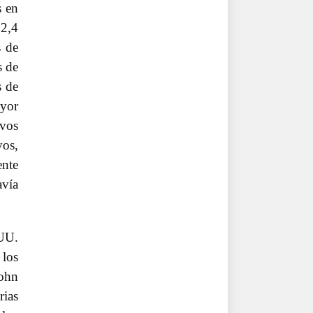
s en
72,4
s de
s de
s de
ayor
ivos
vos,
ente
avía
UU.
 los
John
rias