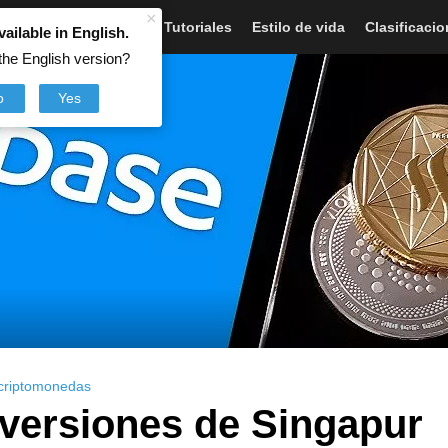
×
Artículos
Noticias
Tutoriales
Estilo de vida
Clasificaci
vailable in English.
the English version?
o
Yes
 criptomonedas
nversiones de Singapur