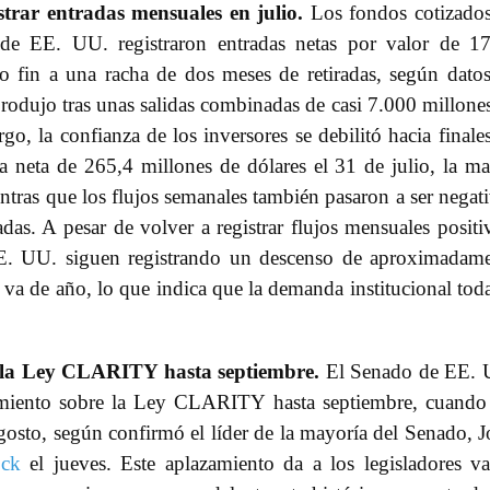
trar entradas mensuales en julio.
Los fondos cotizado
 de EE. UU. registraron entradas netas por valor de 1
do fin a una racha de dos meses de retiradas, según dato
produjo tras unas salidas combinadas de casi 7.000 millone
o, la confianza de los inversores se debilitó hacia finale
a neta de 265,4 millones de dólares el 31 de julio, la m
ientras que los flujos semanales también pasaron a ser negat
adas. A pesar de volver a registrar flujos mensuales positi
EE. UU. siguen registrando un descenso de aproximadam
 va de año, lo que indica que la demanda institucional tod
e la Ley CLARITY hasta septiembre.
El Senado de EE. 
imiento sobre la Ley CLARITY hasta septiembre, cuando
agosto, según confirmó el líder de la mayoría del Senado, 
ock
el jueves. Este aplazamiento da a los legisladores va