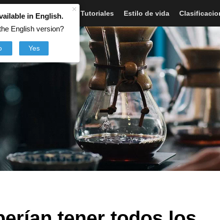
×
Artículos
Noticias
Tutoriales
Estilo de vida
Clasificaci
vailable in English.
the English version?
o
Yes
erían tener todos los