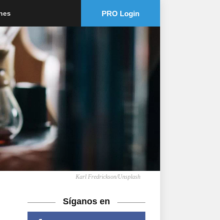
PRO Login
ones
Karl Fredrickson/Unsplash
Síganos en