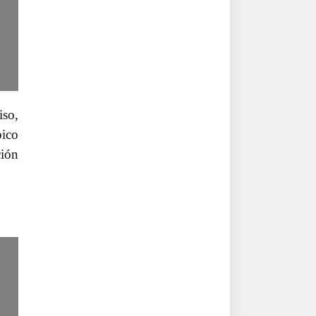
iso,
pico
ción