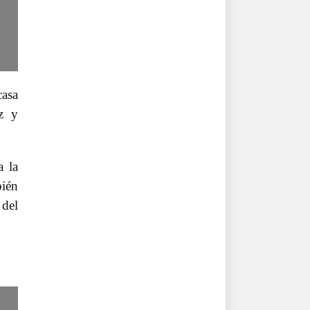
casa
az y
a la
bién
 del