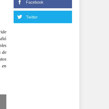
Facebook
Twitter
ride
idió
bles
s de
stos
o en