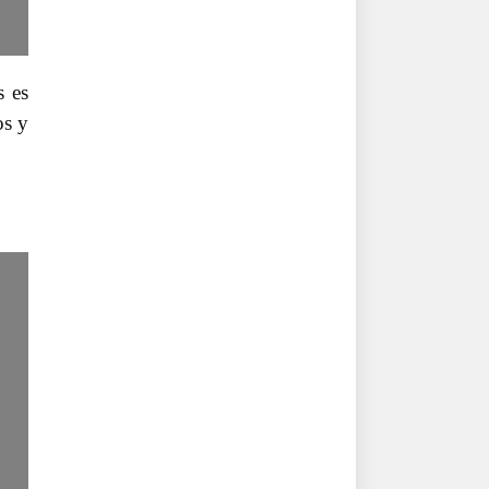
s es
os y