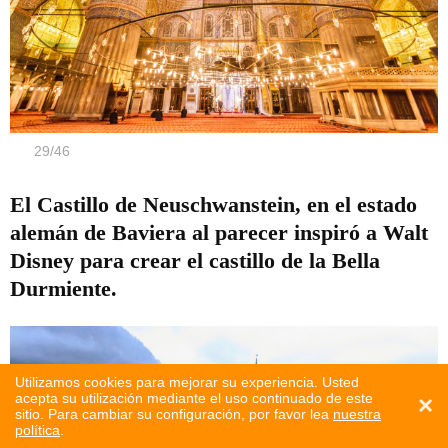
29
/
46
El Castillo de Neuschwanstein, en el estado
alemán de Baviera al parecer inspiró a Walt
Disney para crear el castillo de la Bella
Durmiente.
Utilizamos cookies para mejorar su experiencia. Usted
acepta su utilización mediante el uso continuado de este
×
sitio. Para cambiar su configuración, por favor lea
nuestra
política
.