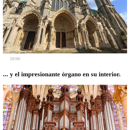
26
/
46
... y el impresionante órgano en su interior.