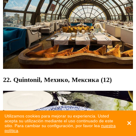
22. Quintonil, Мехико, Мексика (12)
Utilizamos cookies para mejorar su experiencia. Usted
acepta su utilización mediante el uso continuado de este
×
sitio. Para cambiar su configuración, por favor lea
nuestra
política
.