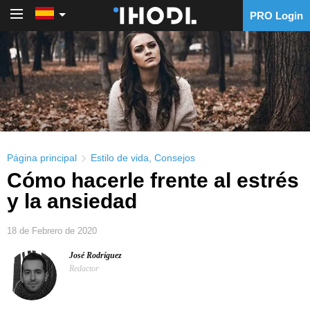
PRO Login
PRO Login
Página principal
Estilo de vida
,
Consejos
Cómo hacerle frente al estrés
y la ansiedad
18 de Febrero de 2020
José Rodríguez
Redactor