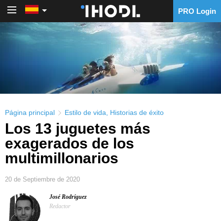
PRO Login
PRO Login
Página principal
Estilo de vida
,
Historias de éxito
Los 13 juguetes más
exagerados de los
multimillonarios
20 de Septiembre de 2020
José Rodríguez
Redactor