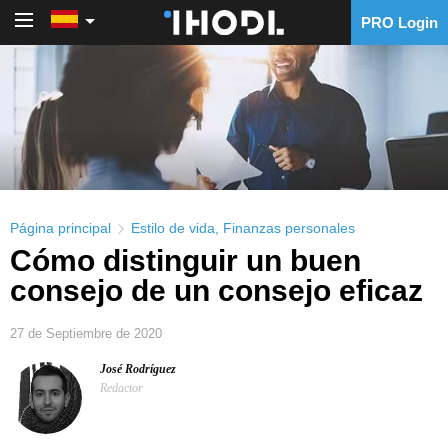
PRO Login
PRO Login
Página principal
Estilo de vida
,
Finanzas personales
Cómo distinguir un buen
consejo de un consejo eficaz
27 de Septiembre de 2020
José Rodríguez
Redactor