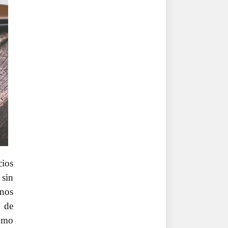
cios
 sin
 nos
o de
como