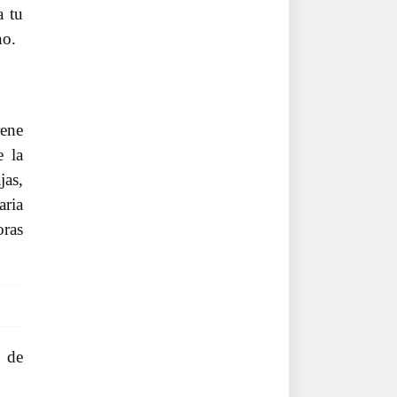
a tu
no.
rene
e la
jas,
aria
oras
n de