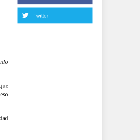
Twitter
rado
rque
 eso
idad