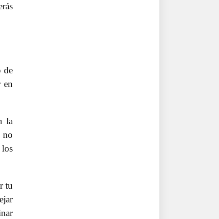
erás
o de
r en
n la
o no
 los
r tu
ejar
inar