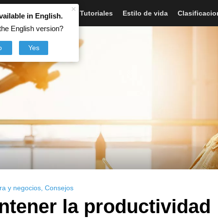
×
Artículos
Noticias
Tutoriales
Estilo de vida
Clasificaci
vailable in English.
the English version?
o
Yes
ra y negocios
,
Consejos
tener la productividad