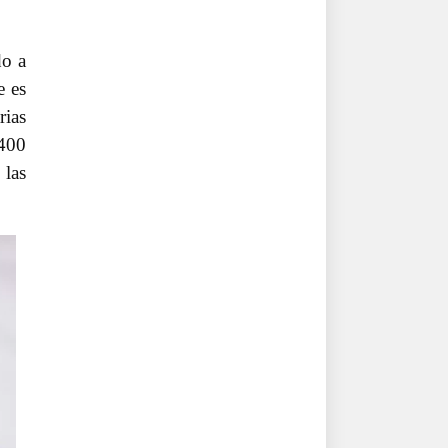
do a
e es
rias
.400
 las