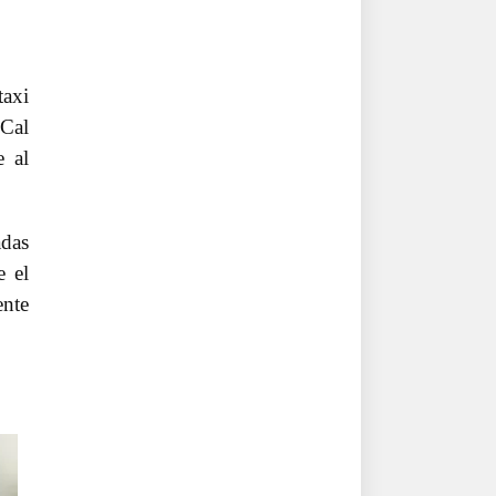
taxi
 Cal
e al
adas
e el
ente