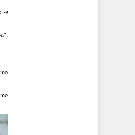
o se
on".
cómo
ismo