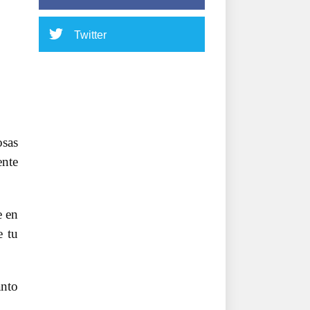
Twitter
osas
ente
e en
e tu
anto