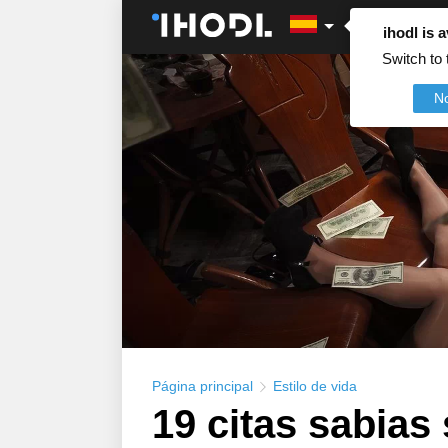
ihodl is a
Switch to 
N
Página principal
Estilo de vida
19 citas sabias