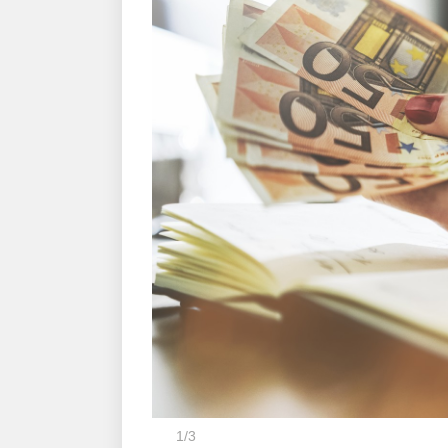
1
/
3