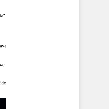
ía".
Dave
baje
tido