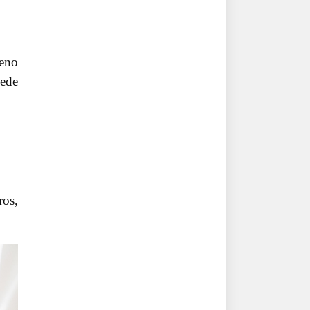
eno
uede
ros,