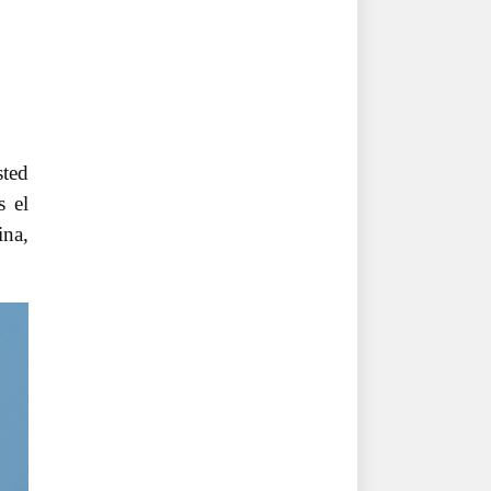
sted
s el
ina,