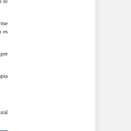
s lo
orme
o es
mpre
mpia
ural