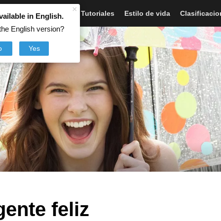
×
Artículos
Noticias
Tutoriales
Estilo de vida
Clasificaci
vailable in English.
the English version?
o
Yes
gente feliz