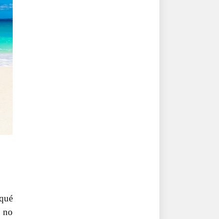
 qué
s no