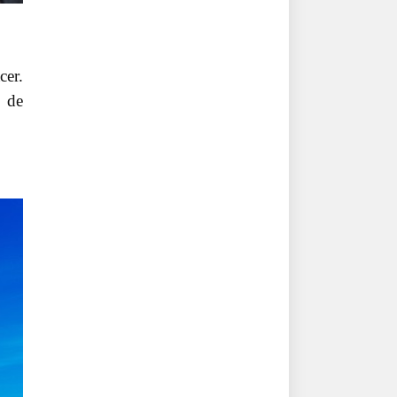
cer.
d de