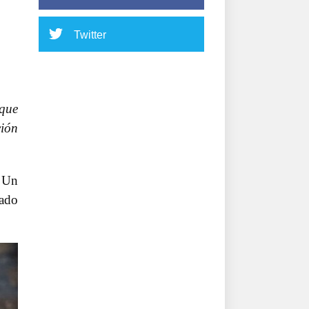
Twitter
 que
ción
. Un
iado