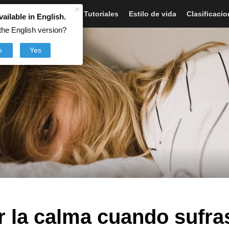
×
Artículos
Noticias
Tutoriales
Estilo de vida
Clasificaci
vailable in English.
the English version?
o
Yes
 la calma cuando sufra