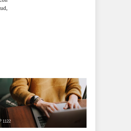
tud,
1122