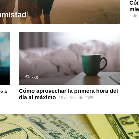
Cóm
mie
amistad
2 de
556
Cómo aprovechar la primera hora del
to a
día al máximo
18 de Abril de 2025