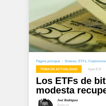
Página principal
Síntesis
,
ETFs
,
Criptomone
TEMA DE ACTUALIDAD
Ayer 8:37
Los ETFs de bit
modesta recuper
José Rodríguez
Redactor