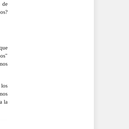
o de
mos?
 que
dos"
imos
 los
amos
a la