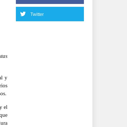
Twitter
stas
al y
rios
sos.
y el
 que
dura