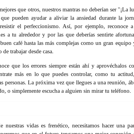
ejores que otros, nuestros mantras no deberían ser "¡La l
s que pueden ayudar a aliviar la ansiedad durante la jor
resistir el perfeccionismo. Así, por ejemplo, reconoce a
es a tu alrededor y por las que deberías sentirte afortun
buen café hasta las más complejas como un gran equipo 
o de trabajar desde casa.
noce que los errores siempre están ahí y aprovéchalos 
ntrate más en lo que puedes controlar, como tu actitud
 las personas. La próxima vez que llegues a una reunión, áb
do, o simplemente escucha a alguien sin mirar tu teléfono.
 nuestras vidas es frenético, necesitamos hacer una pa
. Esperemos que en el futuro tengamos una mejor conexión