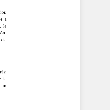
ior.
os a
, le
ión.
o la
rés:
e la
r un