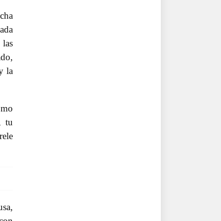
ucha
nada
 las
ado,
y la
como
, tu
rele
usa,
 con