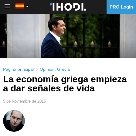
PRO Login
PRO Login
Página principal
Opinión
,
Grecia
La economía griega empieza
a dar señales de vida
5 de Noviembre de 2015