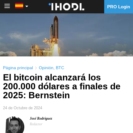
PRO Login
PRO Login
Página principal
Opinión
,
BTC
El bitcoin alcanzará los
200.000 dólares a finales de
2025: Bernstein
24 de Octubre de 2024
José Rodríguez
Redactor