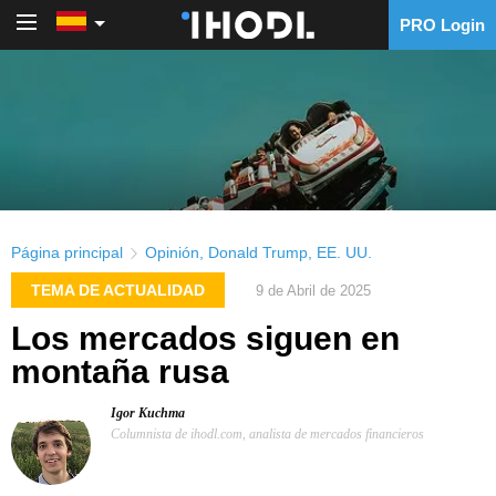
PRO Login
PRO Login
Página principal
Opinión
,
Donald Trump
,
EE. UU.
TEMA DE ACTUALIDAD
9 de Abril de 2025
Los mercados siguen en
montaña rusa
Igor Kuchma
Columnista de ihodl.com, analista de mercados financieros