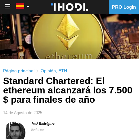
PRO Login
PRO Login
Página principal
Opinión
,
ETH
Standard Chartered: El
ethereum alcanzará los 7.500
$ para finales de año
14 de Agosto de 2025
José Rodríguez
Redactor