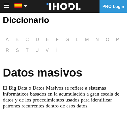
PRO Login
PRO Login
Diccionario
A
B
C
D
E
F
G
L
M
N
O
P
R
S
T
U
V
Í
Datos masivos
El Big Data o Datos Masivos se refiere a sistemas
informáticos basados en la acumulación a gran escala de
datos y de los procedimientos usados para identificar
patrones recurrentes dentro de esos datos.