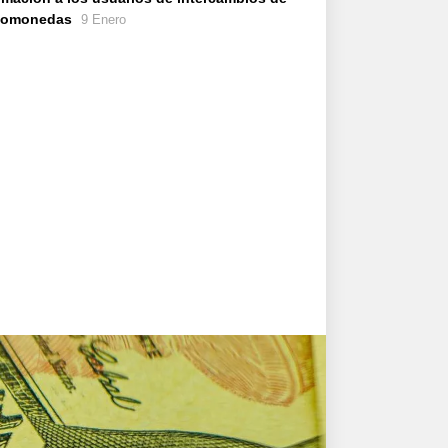
ptomonedas
9 Enero