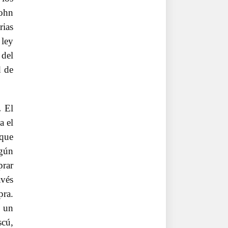
John
rias
 ley
 del
d de
.
El
a el
 que
egún
prar
avés
pra.
o un
scú,