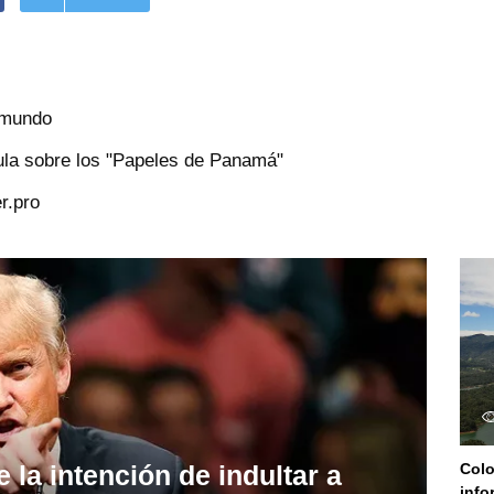
l mundo
ula sobre los "Papeles de Panamá"
r.pro
 la intención de indultar a
Col
info