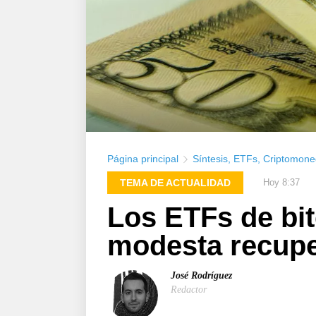
Página principal
Síntesis
,
ETFs
,
Criptomone
TEMA DE ACTUALIDAD
Hoy 8:37
Los ETFs de bit
modesta recuper
José Rodríguez
Redactor