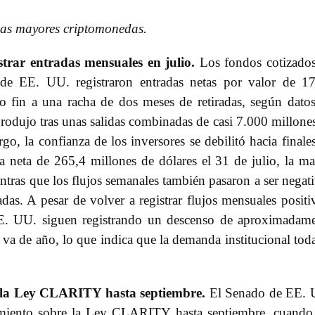
 las mayores criptomonedas.
trar entradas mensuales en julio.
Los fondos cotizado
 de EE. UU. registraron entradas netas por valor de 1
do fin a una racha de dos meses de retiradas, según dato
produjo tras unas salidas combinadas de casi 7.000 millone
o, la confianza de los inversores se debilitó hacia finale
a neta de 265,4 millones de dólares el 31 de julio, la m
ientras que los flujos semanales también pasaron a ser negat
adas. A pesar de volver a registrar flujos mensuales positi
EE. UU. siguen registrando un descenso de aproximadam
 va de año, lo que indica que la demanda institucional tod
e la Ley CLARITY hasta septiembre.
El Senado de EE. 
imiento sobre la Ley CLARITY hasta septiembre, cuando