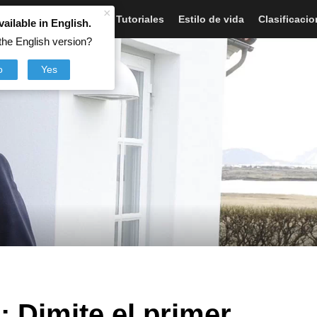
×
Artículos
Noticias
Tutoriales
Estilo de vida
Clasificaci
vailable in English.
the English version?
o
Yes
 Dimite el primer