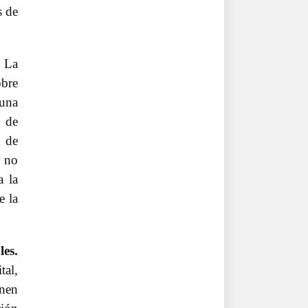
s de
La
obre
 una
 de
n de
y no
a la
e la
.
les.
tal,
enen