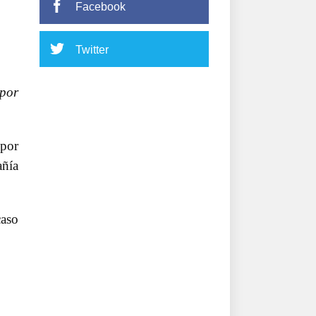
Facebook
Twitter
 por
 por
añía
caso