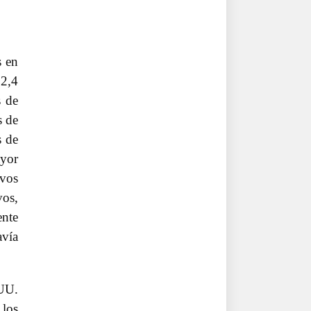
s en
72,4
s de
s de
s de
ayor
ivos
vos,
ente
avía
UU.
 los