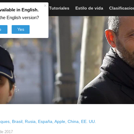
×
Artículos
Noticias
Tutoriales
Estilo de vida
Clasificaci
vailable in English.
the English version?
o
Yes
aques
,
Brasil
,
Rusia
,
España
,
Apple
,
China
,
EE. UU.
de 2017