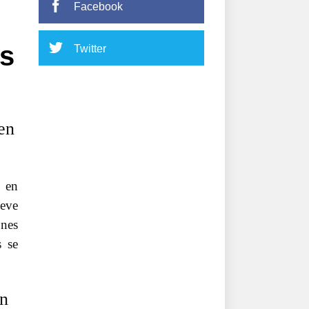
Facebook
es
Twitter
en
o en
ueve
ones
s se
en