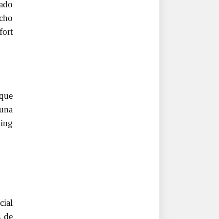
nado
cho
fort
 que
 una
ming
cial
s de