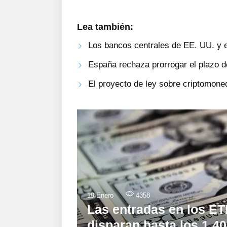
Lea también:
Los bancos centrales de EE. UU. y el
España rechaza prorrogar el plazo d
El proyecto de ley sobre criptomon
19 Enero
4358
Las entradas en los ET
disparan hasta los 1.40