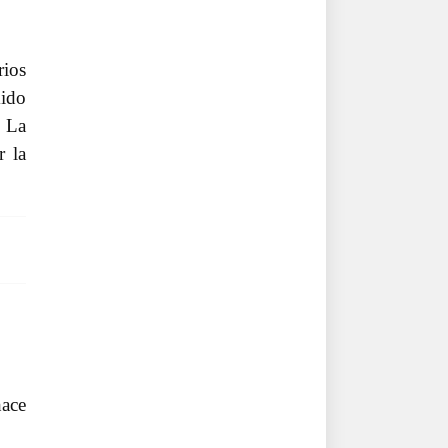
rios
mido
. La
r la
hace