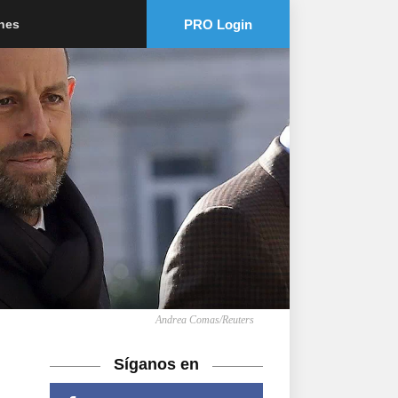
PRO Login
ones
Andrea Comas/Reuters
Síganos en