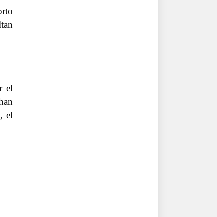
orto
ltan
r el
 han
, el