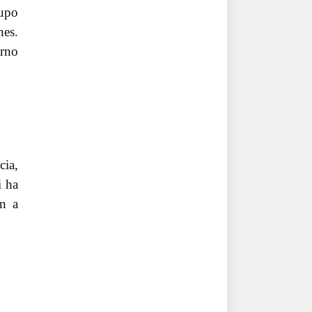
rupo
nes.
erno
ia,
i ha
an a