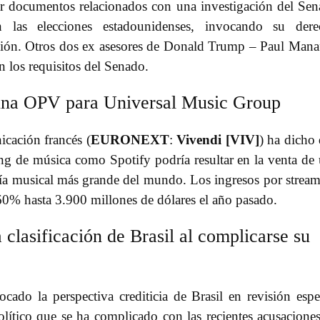
r documentos relacionados con una investigación del Se
n las elecciones estadounidenses, invocando su dere
ación. Otros dos ex asesores de Donald Trump – Paul Mana
 los requisitos del Senado.
 una OPV para Universal Music Group
cación francés (
EURONEXT
:
Vivendi [VIV]
) ha dicho
ing de música como Spotify podría resultar en la venta de
ñía musical más grande del mundo. Los ingresos por strea
60% hasta 3.900 millones de dólares el año pasado.
clasificación de Brasil al complicarse su
ado la perspectiva crediticia de Brasil en revisión espe
lítico que se ha complicado con las recientes acusacione