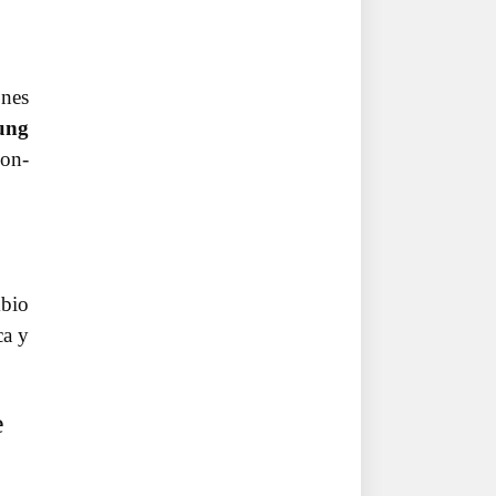
ones
ung
oon-
mbio
ca y
e