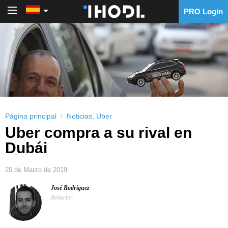
PRO Login
PRO Login
Página principal
Noticias
,
Uber
Uber compra a su rival en
Dubái
25 de Marzo de 2019
José Rodríguez
Redactor