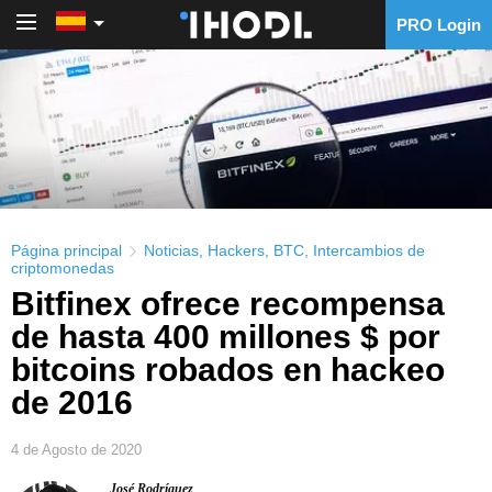
PRO Login
PRO Login
Página principal
Noticias
,
Hackers
,
BTC
,
Intercambios de
criptomonedas
Bitfinex ofrece recompensa
de hasta 400 millones $ por
bitcoins robados en hackeo
de 2016
4 de Agosto de 2020
José Rodríguez